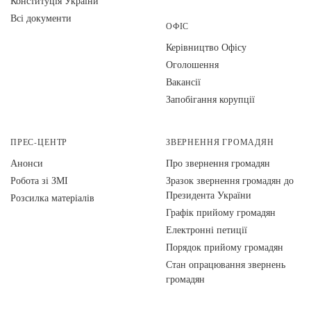
Конституція України
Всі документи
ОФІС
Керівництво Офісу
Оголошення
Вакансії
Запобігання корупції
ПРЕС-ЦЕНТР
ЗВЕРНЕННЯ ГРОМАДЯН
Анонси
Про звернення громадян
Робота зі ЗМІ
Зразок звернення громадян до
Президента України
Розсилка матеріалів
Графік прийому громадян
Електронні петиції
Порядок прийому громадян
Стан опрацювання звернень
громадян