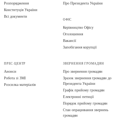
Розпорядження
Про Президента України
Конституція України
Всі документи
ОФІС
Керівництво Офісу
Оголошення
Вакансії
Запобігання корупції
ПРЕС-ЦЕНТР
ЗВЕРНЕННЯ ГРОМАДЯН
Анонси
Про звернення громадян
Робота зі ЗМІ
Зразок звернення громадян до
Президента України
Розсилка матеріалів
Графік прийому громадян
Електронні петиції
Порядок прийому громадян
Стан опрацювання звернень
громадян