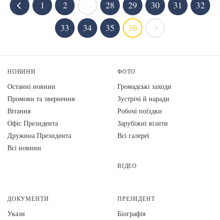
1
2
...
28
29
30
31
32
33
34
35
36
НОВИНИ
ФОТО
Останні новини
Громадські заходи
Промови та звернення
Зустрічі й наради
Вiтання
Робочі поїздки
Офіс Президента
Зарубіжні візити
Дружина Президента
Всі галереї
Всі новини
ВІДЕО
ДОКУМЕНТИ
ПРЕЗИДЕНТ
Укази
Біографія