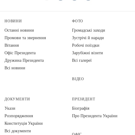
НОВИНИ
ФОТО
Останні новини
Громадські заходи
Промови та звернення
Зустрічі й наради
Вiтання
Робочі поїздки
Офіс Президента
Зарубіжні візити
Дружина Президента
Всі галереї
Всі новини
ВІДЕО
ДОКУМЕНТИ
ПРЕЗИДЕНТ
Укази
Біографія
Розпорядження
Про Президента України
Конституція України
Всі документи
ОФІС