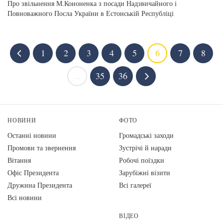
Про звільнення М.Кононенка з посади Надзвичайного і
Повноважного Посла України в Естонській Республіці
1
2
3
4
5
6
7
8
...
35
36
НОВИНИ
ФОТО
Останні новини
Громадські заходи
Промови та звернення
Зустрічі й наради
Вiтання
Робочі поїздки
Офіс Президента
Зарубіжні візити
Дружина Президента
Всі галереї
Всі новини
ВІДЕО