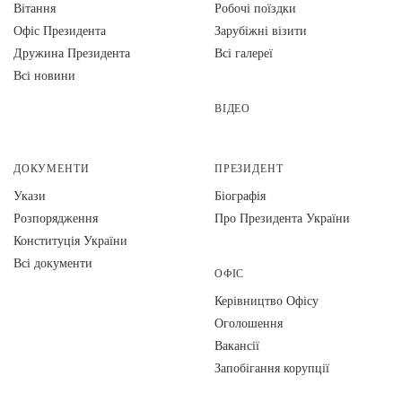
Вiтання
Робочі поїздки
Офіс Президента
Зарубіжні візити
Дружина Президента
Всі галереї
Всі новини
ВІДЕО
ДОКУМЕНТИ
ПРЕЗИДЕНТ
Укази
Біографія
Розпорядження
Про Президента України
Конституція України
Всі документи
ОФІС
Керівництво Офісу
Оголошення
Вакансії
Запобігання корупції