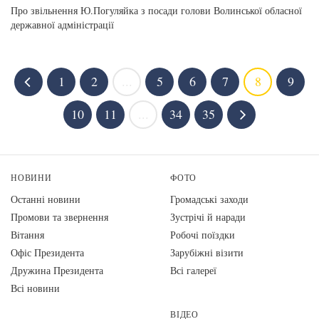
Про звільнення Ю.Погуляйка з посади голови Волинської обласної
державної адміністрації
1
2
...
5
6
7
8
9
10
11
...
34
35
НОВИНИ
ФОТО
Останні новини
Громадські заходи
Промови та звернення
Зустрічі й наради
Вiтання
Робочі поїздки
Офіс Президента
Зарубіжні візити
Дружина Президента
Всі галереї
Всі новини
ВІДЕО