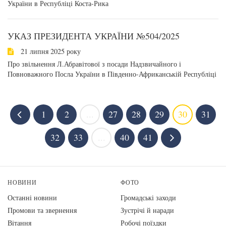
України в Республіці Коста-Рика
УКАЗ ПРЕЗИДЕНТА УКРАЇНИ №504/2025
21 липня 2025 року
Про звільнення Л.Абравітової з посади Надзвичайного і
Повноважного Посла України в Південно-Африканській Республіці
1
2
...
27
28
29
30
31
32
33
...
40
41
НОВИНИ
ФОТО
Останні новини
Громадські заходи
Промови та звернення
Зустрічі й наради
Вiтання
Робочі поїздки