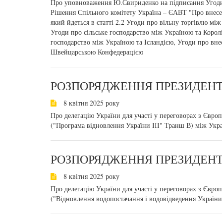
Про уповноваження Ю.Свириденко на підписання Угоди
Рішення Спільного комітету Україна – ЄАВТ "Про внесе
який йдеться в статті 2.2 Угоди про вільну торгівлю м
Угоди про сільське господарство між Україною та Корол
господарство між Україною та Ісландією, Угоди про вне
Швейцарською Конфедерацією
РОЗПОРЯДЖЕННЯ ПРЕЗИДЕНТА
8 квітня 2025 року
Про делегацію України для участі у переговорах з Євр
("Програма відновлення України ІІІ" Транш В) між Ук
РОЗПОРЯДЖЕННЯ ПРЕЗИДЕНТА
8 квітня 2025 року
Про делегацію України для участі у переговорах з Євр
("Відновлення водопостачання і водовідведення Україн