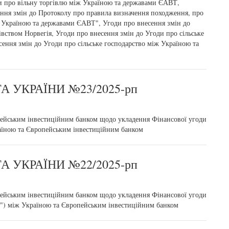
 про вільну торгівлю між Україною та державами ЄАВТ,
ння змін до Протоколу про правила визначення походження, про
іж Україною та державами ЄАВТ", Угоди про внесення змін до
івством Норвегія, Угоди про внесення змін до Угоди про сільське
сення змін до Угоди про сільське господарство між Україною та
 УКРАЇНИ №23/2025-рп
опейським інвестиційним банком щодо укладення Фінансової угоди
раїною та Європейським інвестиційним банком
 УКРАЇНИ №22/2025-рп
опейським інвестиційним банком щодо укладення Фінансової угоди
и") між Україною та Європейським інвестиційним банком