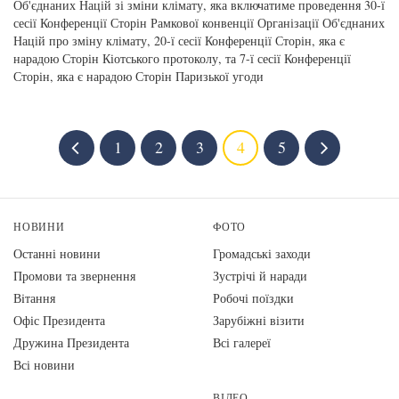
Об'єднаних Націй зі зміни клімату, яка включатиме проведення 30-ї
сесії Конференції Сторін Рамкової конвенції Організації Об'єднаних
Націй про зміну клімату, 20-ї сесії Конференції Сторін, яка є
нарадою Сторін Кіотського протоколу, та 7-ї сесії Конференції
Сторін, яка є нарадою Сторін Паризької угоди
1
2
3
4
5
НОВИНИ
ФОТО
Останні новини
Громадські заходи
Промови та звернення
Зустрічі й наради
Вiтання
Робочі поїздки
Офіс Президента
Зарубіжні візити
Дружина Президента
Всі галереї
Всі новини
ВІДЕО