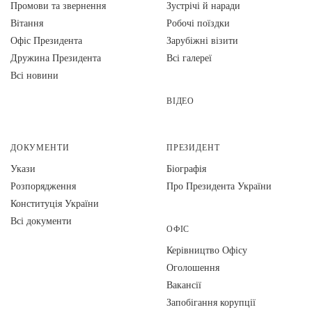
Промови та звернення
Зустрічі й наради
Вiтання
Робочі поїздки
Офіс Президента
Зарубіжні візити
Дружина Президента
Всі галереї
Всі новини
ВІДЕО
ДОКУМЕНТИ
ПРЕЗИДЕНТ
Укази
Біографія
Розпорядження
Про Президента України
Конституція України
Всі документи
ОФІС
Керівництво Офісу
Оголошення
Вакансії
Запобігання корупції