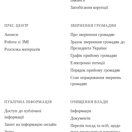
Запобігання корупції
ПРЕС-ЦЕНТР
ЗВЕРНЕННЯ ГРОМАДЯН
Анонси
Про звернення громадян
Робота зі ЗМІ
Зразок звернення громадян до
Президента України
Розсилка матеріалів
Графік прийому громадян
Електронні петиції
Порядок прийому громадян
Стан опрацювання звернень
громадян
ПУБЛІЧНА ІНФОРМАЦІЯ
ОЧИЩЕННЯ ВЛАДИ
Доступ до публічної
Інформація
інформації
Документи
Запит на інформацію онлайн
Перелік посад та осіб, щодо
Звіти
яких проводиться перевірка