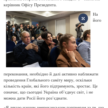
керівник Офісу Президента.
На
його
переконання, необхідно й далі активно наближати
проведення Глобального саміту миру, оскільки
кількість країн, які його підтримують, зростає. Це
означає, що сьогодні Україна об’єднує світ, і не
можна дати Росії його роз’єднати.
«Я дякую нашим американським партнерам за те, що