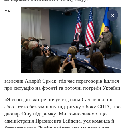
Як
зазначив Андрій Єрмак, під час переговорів ішлося
про ситуацію на фронті та поточні потреби України.
«Я сьогодні вкотре почув від пана Саллівана про
абсолютно безсумнівну підтримку з боку США, про
двопартійну підтримку. Ми точно знаємо, що
адміністрація Президента Байдена, уся команда й
безпосередньо Джейк роблять усе можливе для