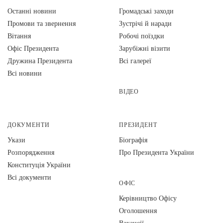
Останні новини
Громадські заходи
Промови та звернення
Зустрічі й наради
Вiтання
Робочі поїздки
Офіс Президента
Зарубіжні візити
Дружина Президента
Всі галереї
Всі новини
ВІДЕО
ДОКУМЕНТИ
ПРЕЗИДЕНТ
Укази
Біографія
Розпорядження
Про Президента України
Конституція України
Всі документи
ОФІС
Керівництво Офісу
Оголошення
Вакансії