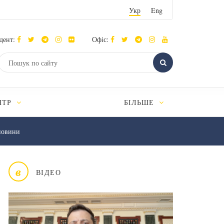
Укр
Eng
дент:
Офіс:
НТР
БІЛЬШЕ
новини
в
ВІДЕО