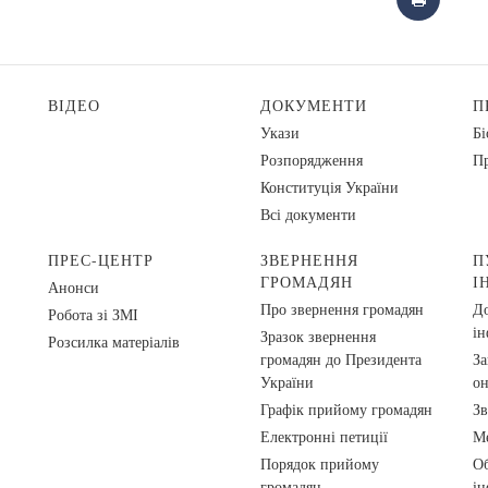
ВІДЕО
ДОКУМЕНТИ
П
Укази
Бі
Розпорядження
Пр
Конституція України
Всі документи
ПРЕС-ЦЕНТР
ЗВЕРНЕННЯ
П
ГРОМАДЯН
І
Анонси
Про звернення громадян
До
Робота зі ЗМІ
ін
Зразок звернення
Розсилка матеріалів
громадян до Президента
За
України
о
Графік прийому громадян
Зв
Електронні петиції
Ме
Порядок прийому
Об
громадян
ін