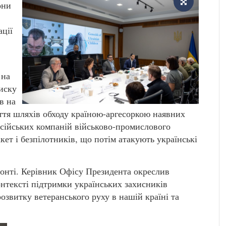
они
ації
 на
тиску
в на
ття шляхів обходу країною-аргесоркою наявних
осійських компаній військово-промислового
ет і безпілотників, що потім атакують українські
ронті. Керівник Офісу Президента окреслив
онтексті підтримки українських захисників
звитку ветеранського руху в нашій країні та