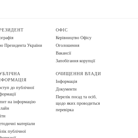
РЕЗИДЕНТ
ОФІС
ографія
Керівництво Офісу
о Президента України
Оголошення
Вакансії
Запобігання корупції
УБЛІЧНА
ОЧИЩЕННЯ ВЛАДИ
НФОРМАЦІЯ
Інформація
ступ до публічної
Документи
формації
Перелік посад та осіб,
пит на інформацію
щодо яких проводиться
нлайн
перевірка
іти
тодичні матеріали
лік публічної
формації