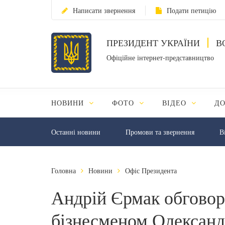
Написати звернення
Подати петицію
ПРЕЗИДЕНТ УКРАЇНИ
В
Офіційне інтернет-представництво
НОВИНИ
ФОТО
ВІДЕО
Д
Останні новини
Промови та звернення
В
Головна
Новини
Офіс Президента
Андрій Єрмак обговор
бізнесменом Олексан