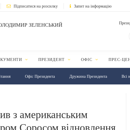
Підписатися на розсилку
Запит на інформацію
Прези
ОЛОДИМИР ЗЕЛЕНСЬКИЙ
ОКУМЕНТИ
ПРЕЗИДЕНТ
ОФІС
ПРЕС-ЦЕ
iтання
Офіс Президента
Дружина Президента
Всі 
ив з американським
дром Соросом відновлення