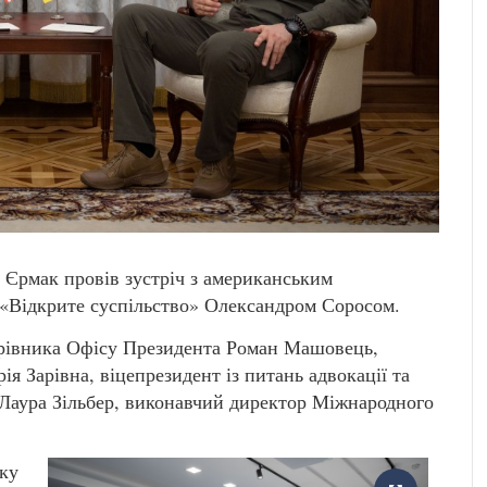
 Єрмак провів зустріч з американським
 «Відкрите суспільство» Олександром Соросом.
керівника Офісу Президента Роман Машовець,
я Зарівна, віцепрезидент із питань адвокації та
 Лаура Зільбер, виконавчий директор Міжнародного
ку