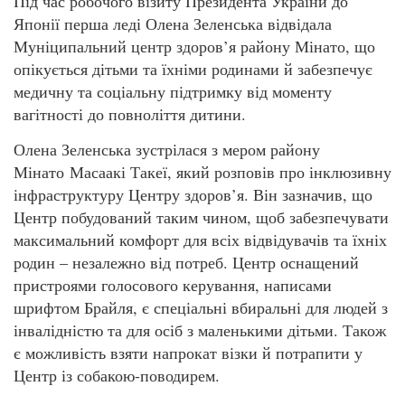
Під час робочого візиту Президента України до
Японії перша леді Олена Зеленська відвідала
Муніципальний центр здоров’я району Мінато, що
опікується дітьми та їхніми родинами й забезпечує
медичну та соціальну підтримку від моменту
вагітності до повноліття дитини.
Олена Зеленська зустрілася з мером району
Мінато Масаакі Такеї, який розповів про інклюзивну
інфраструктуру Центру здоров’я. Він зазначив, що
Центр побудований таким чином, щоб забезпечувати
максимальний комфорт для всіх відвідувачів та їхніх
родин – незалежно від потреб. Центр оснащений
пристроями голосового керування, написами
шрифтом Брайля, є спеціальні вбиральні для людей з
інвалідністю та для осіб з маленькими дітьми. Також
є можливість взяти напрокат візки й потрапити у
Центр із собакою-поводирем.