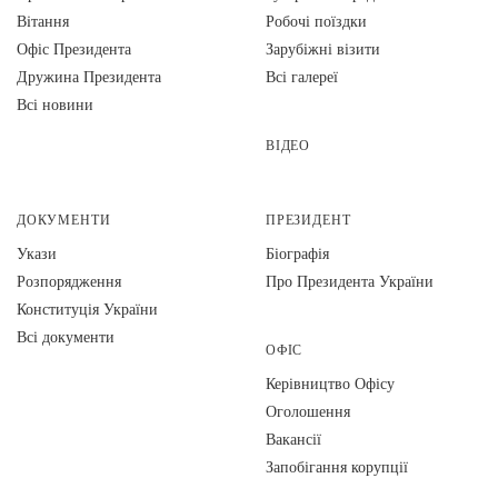
Вiтання
Робочі поїздки
Офіс Президента
Зарубіжні візити
Дружина Президента
Всі галереї
Всі новини
ВІДЕО
ДОКУМЕНТИ
ПРЕЗИДЕНТ
Укази
Біографія
Розпорядження
Про Президента України
Конституція України
Всі документи
ОФІС
Керівництво Офісу
Оголошення
Вакансії
Запобігання корупції