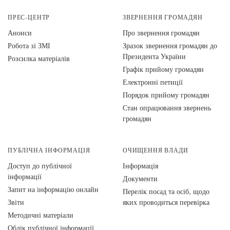
ПРЕС-ЦЕНТР
ЗВЕРНЕННЯ ГРОМАДЯН
Анонси
Про звернення громадян
Робота зі ЗМІ
Зразок звернення громадян до
Президента України
Розсилка матеріалів
Графік прийому громадян
Електронні петиції
Порядок прийому громадян
Стан опрацювання звернень
громадян
ПУБЛІЧНА ІНФОРМАЦІЯ
ОЧИЩЕННЯ ВЛАДИ
Доступ до публічної
Інформація
інформації
Документи
Запит на інформацію онлайн
Перелік посад та осіб, щодо
Звіти
яких проводиться перевірка
Методичні матеріали
Облік публічної інформації