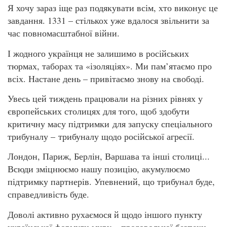
Я хочу зараз іще раз подякувати всім, хто виконує це
завдання. 1331 – стількох уже вдалося звільнити за
час повномасштабної війни.
І жодного українця не залишимо в російських
тюрмах, таборах та «ізоляціях». Ми пам’ятаємо про
всіх. Настане день – привітаємо знову на свободі.
Увесь цей тиждень працювали на різних рівнях у
європейських столицях для того, щоб здобути
критичну масу підтримки для запуску спеціального
трибуналу – трибуналу щодо російської агресії.
Лондон, Париж, Берлін, Варшава та інші столиці...
Всюди зміцнюємо нашу позицію, акумулюємо
підтримку партнерів. Упевнений, що трибунал буде,
справедливість буде.
Доволі активно рухаємося й щодо іншого пункту
української формули миру – продовольчої безпеки.