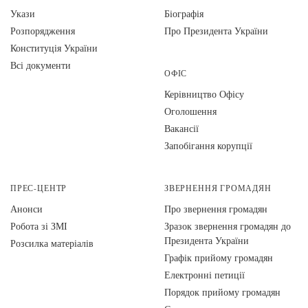
Укази
Біографія
Розпорядження
Про Президента України
Конституція України
Всі документи
ОФІС
Керівництво Офісу
Оголошення
Вакансії
Запобігання корупції
ПРЕС-ЦЕНТР
ЗВЕРНЕННЯ ГРОМАДЯН
Анонси
Про звернення громадян
Робота зі ЗМІ
Зразок звернення громадян до
Президента України
Розсилка матеріалів
Графік прийому громадян
Електронні петиції
Порядок прийому громадян