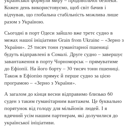
Кожен день використовуємо, щоб світ бачив і
відчував, що глобальна стабільність можлива лише
разом з Україною.
Сьогодні в порт Одеси зайшло вже третє судно в
межах нашої ініціативи Grain from Ukraine – «Зерно з
України». 25 тисяч тонн гуманітарної пшениці
будуть відправлені в Сомалі. Друге судно – завершує
завантаження в порту Чорноморськ – прямуватиме
до Ефіопії. На його борту – 30 тисяч тонн пшениці.
Також в Ефіопію прямує й перше судно за цією
програмою – «Зерно з України».
А загалом до кінця весни відправимо близько 60
суден з таким гуманітарним вантажем. Це буквально
порятунок від голоду для мільйонів людей. І я
вдячний усім нашим партнерам, які долучилися до
української ініціативи.