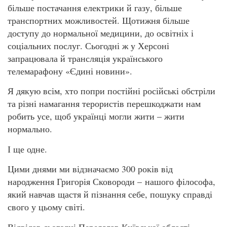
більше постачання електрики й газу, більше
транспортних можливостей. Щотижня більше
доступу до нормальної медицини, до освітніх і
соціальних послуг. Сьогодні ж у Херсоні
запрацювала й трансляція українського
телемарафону «Єдині новини».
Я дякую всім, хто попри постійні російські обстріли
та різні намагання терористів перешкоджати нам
робить усе, щоб українці могли жити – жити
нормально.
І ще одне.
Цими днями ми відзначаємо 300 років від
народження Григорія Сковороди – нашого філософа,
який навчав щастя й пізнання себе, пошуку справді
свого у цьому світі.
Відвідав сьогодні Переяслав Київської області.