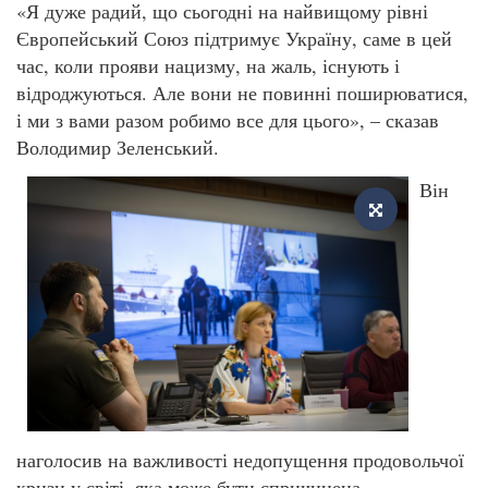
«Я дуже радий, що сьогодні на найвищому рівні
Європейський Союз підтримує Україну, саме в цей
час, коли прояви нацизму, на жаль, існують і
відроджуються. Але вони не повинні поширюватися,
і ми з вами разом робимо все для цього», – сказав
Володимир Зеленський.
Він
наголосив на важливості недопущення продовольчої
кризи у світі, яка може бути спричинена