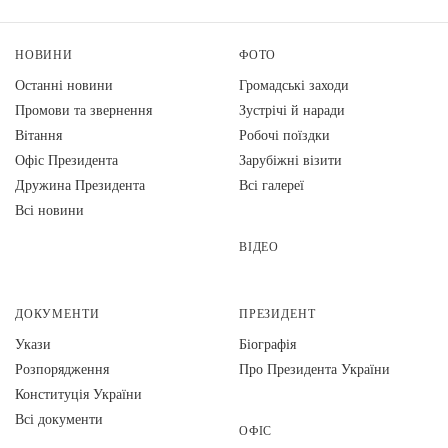
НОВИНИ
ФОТО
Останні новини
Громадські заходи
Промови та звернення
Зустрічі й наради
Вiтання
Робочі поїздки
Офіс Президента
Зарубіжні візити
Дружина Президента
Всі галереї
Всі новини
ВІДЕО
ДОКУМЕНТИ
ПРЕЗИДЕНТ
Укази
Біографія
Розпорядження
Про Президента України
Конституція України
Всі документи
ОФІС