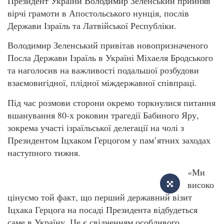
Президент України Володимир Зеленський прийняв
вірчі грамоти в Апостольського нунція, послів
Держави Ізраїль та Латвійської Республіки.
Володимир Зеленський привітав новопризначеного
Посла Держави Ізраїль в Україні Міхаеля Бродського
та наголосив на важливості подальшої розбудови
взаємовигідної, плідної міждержавної співпраці.
Під час розмови сторони окремо торкнулися питання
вшанування 80-х роковин трагедії Бабиного Яру,
зокрема участі ізраїльської делегації на чолі з
Президентом Іцхаком Герцогом у пам’ятних заходах
наступного тижня.
«Ми
високо
цінуємо той факт, що перший державний візит
Іцхака Герцога на посаді Президента відбудеться
саме в Україну. Це є свідченням особливого