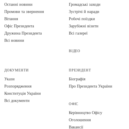
Останні новини
Громадські заходи
Промови та звернення
Зустрічі й наради
Вiтання
Робочі поїздки
Офіс Президента
Зарубіжні візити
Дружина Президента
Всі галереї
Всі новини
ВІДЕО
ДОКУМЕНТИ
ПРЕЗИДЕНТ
Укази
Біографія
Розпорядження
Про Президента України
Конституція України
Всі документи
ОФІС
Керівництво Офісу
Оголошення
Вакансії