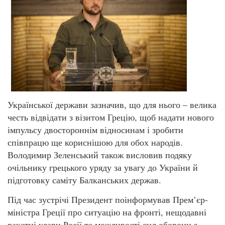
Української держави зазначив, що для нього – велика
честь відвідати з візитом Грецію, щоб надати нового
імпульсу двостороннім відносинам і зробити
співпрацю ще кориснішою для обох народів.
Володимир Зеленський також висловив подяку
очільнику грецького уряду за увагу до України й
підготовку саміту Балканських держав.
Під час зустрічі Президент поінформував Прем’єр-
міністра Греції про ситуацію на фронті, нещодавні
ракетні удари Росії та можливості сил оборони з