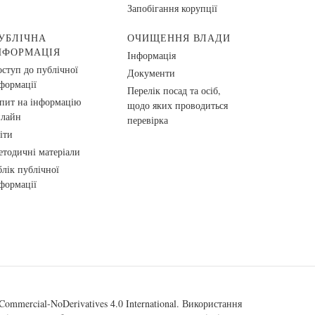
Запобігання корупції
УБЛІЧНА
ОЧИЩЕННЯ ВЛАДИ
НФОРМАЦІЯ
Інформація
ступ до публічної
Документи
формації
Перелік посад та осіб,
пит на інформацію
щодо яких проводиться
нлайн
перевірка
іти
тодичні матеріали
лік публічної
формації
ommercial-NoDerivatives 4.0 International
. Використання