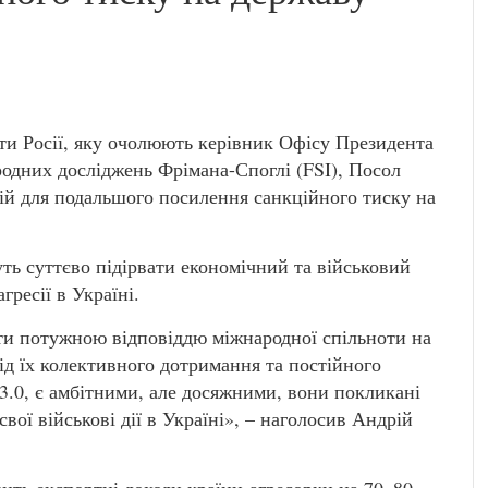
ти Росії, яку очолюють керівник Офісу Президента
одних досліджень Фрімана-Споглі (FSI), Посол
й для подальшого посилення санкційного тиску на
ть суттєво підірвати економічний та військовий
ресії в Україні.
ти потужною відповіддю міжнародної спільноти на
від їх колективного дотримання та постійного
3.0, є амбітними, але досяжними, вони покликані
свої військові дії в Україні», – наголосив Андрій