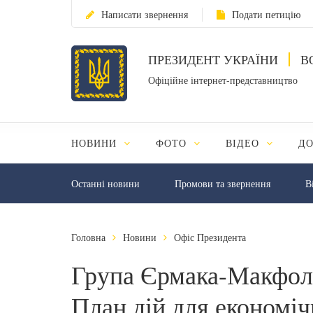
Написати звернення
Подати петицію
ПРЕЗИДЕНТ УКРАЇНИ
В
Офіційне інтернет-представництво
НОВИНИ
ФОТО
ВІДЕО
Д
Останні новини
Промови та звернення
В
Головна
Новини
Офіс Президента
Група Єрмака-Макфол
План дій для економіч