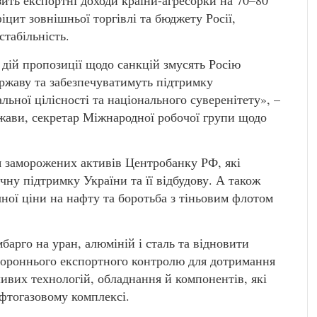
ить експортні доходи країни-агресорки на 70–80
іцит зовнішньої торгівлі та бюджету Росії,
стабільність.
дій пропозиції щодо санкцій змусять Росію
ржаву та забезпечуватимуть підтримку
альної цілісності та національного суверенітету», –
жави, секретар Міжнародної робочої групи щодо
я заморожених активів Центробанку РФ, які
чну підтримку України та її відбудову. А також
ої ціни на нафту та боротьба з тіньовим флотом
арго на уран, алюміній і сталь та відновити
стороннього експортного контролю для дотримання
ивих технологій, обладнання й компонентів, які
фтогазовому комплексі.