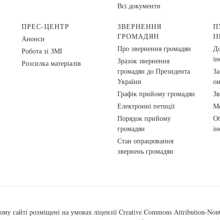
Всі документи
ПРЕС-ЦЕНТР
ЗВЕРНЕННЯ
П
ГРОМАДЯН
І
Анонси
Про звернення громадян
До
Робота зі ЗМІ
ін
Зразок звернення
Розсилка матеріалів
громадян до Президента
За
України
о
Графік прийому громадян
Зв
Електронні петиції
Ме
Порядок прийому
Об
громадян
ін
Стан опрацювання
звернень громадян
ому сайті розміщені на умовах ліцензії
Creative Commons Attribution-NonC