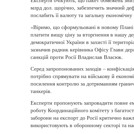
Експерти очікують, що пакет обмежень зниз
млрд дол. щорічно, забезпечить значний деф
послабить її валюту та загальну економічну 
«Віримо, що сформульовані в новому Плані 
платити вищу ціну за вторгнення в нашу де
демократичної України в захисті її територі
зазначив радник керівника Офісу Глави дер
санкцій проти Росії Владислав Власюк.
Серед запропонованих заходів – конфіскаці
потрібно спрямувати на військову й економі
посилення контролю за дотриманням граничн
танкерів.
Експерти пропонують запровадити повне емб
роботу Координаційного комітету з багато
заборони на експорт до Росії критично важл
використовують в оборонному секторі та на