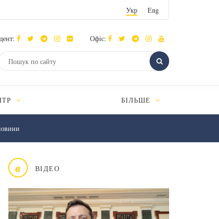
Укр
Eng
дент:
Офіс:
НТР
БІЛЬШЕ
новини
в
ВІДЕО