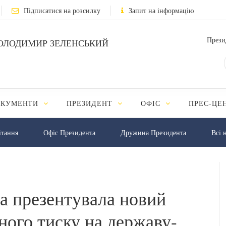
Підписатися на розсилку
Запит на інформацію
Прези
ОЛОДИМИР ЗЕЛЕНСЬКИЙ
ОКУМЕНТИ
ПРЕЗИДЕНТ
ОФІС
ПРЕС-ЦЕ
iтання
Офіс Президента
Дружина Президента
Всі 
а презентувала новий
ного тиску на державу-