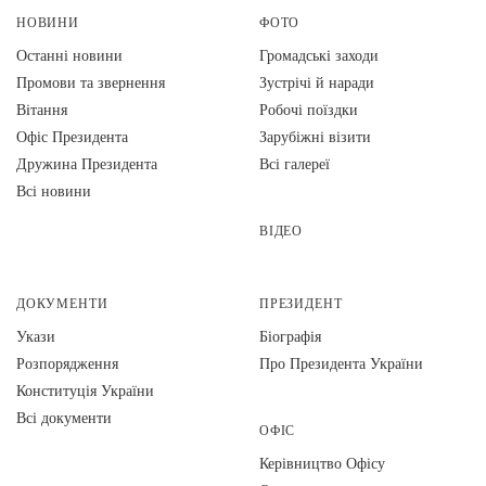
НОВИНИ
ФОТО
Останні новини
Громадські заходи
Промови та звернення
Зустрічі й наради
Вiтання
Робочі поїздки
Офіс Президента
Зарубіжні візити
Дружина Президента
Всі галереї
Всі новини
ВІДЕО
ДОКУМЕНТИ
ПРЕЗИДЕНТ
Укази
Біографія
Розпорядження
Про Президента України
Конституція України
Всі документи
ОФІС
Керівництво Офісу