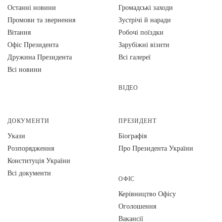
Останні новини
Громадські заходи
Промови та звернення
Зустрічі й наради
Вiтання
Робочі поїздки
Офіс Президента
Зарубіжні візити
Дружина Президента
Всі галереї
Всі новини
ВІДЕО
ДОКУМЕНТИ
ПРЕЗИДЕНТ
Укази
Біографія
Розпорядження
Про Президента України
Конституція України
Всі документи
ОФІС
Керівництво Офісу
Оголошення
Вакансії