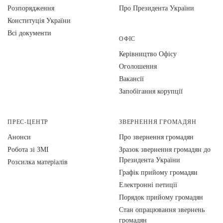
Розпорядження
Про Президента України
Конституція України
Всі документи
ОФІС
Керівництво Офісу
Оголошення
Вакансії
Запобігання корупції
ПРЕС-ЦЕНТР
ЗВЕРНЕННЯ ГРОМАДЯН
Анонси
Про звернення громадян
Робота зі ЗМІ
Зразок звернення громадян до
Президента України
Розсилка матеріалів
Графік прийому громадян
Електронні петиції
Порядок прийому громадян
Стан опрацювання звернень
громадян