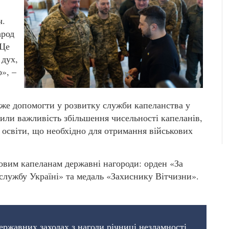
ч.
арод
 Це
 дух,
», –
же допомогти у розвитку служби капеланства у
или важливість збільшення чисельності капеланів,
 освіти, що необхідно для отримання військових
овим капеланам державні нагороди: орден «За
у службу Україні» та медаль «Захиснику Вітчизни».
ержавних заходах з нагоди річниці незламності