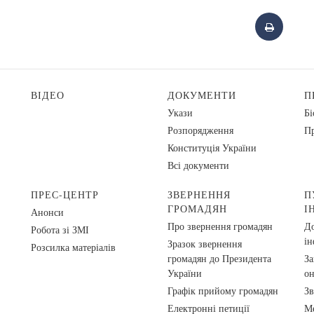
ВІДЕО
ДОКУМЕНТИ
П
Укази
Бі
Розпорядження
Пр
Конституція України
Всі документи
ПРЕС-ЦЕНТР
ЗВЕРНЕННЯ
П
ГРОМАДЯН
І
Анонси
Про звернення громадян
До
Робота зі ЗМІ
ін
Зразок звернення
Розсилка матеріалів
громадян до Президента
За
України
о
Графік прийому громадян
Зв
Електронні петиції
Ме