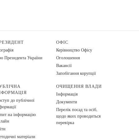
РЕЗИДЕНТ
ОФІС
ографія
Керівництво Офісу
о Президента України
Оголошення
Вакансії
Запобігання корупції
УБЛІЧНА
ОЧИЩЕННЯ ВЛАДИ
НФОРМАЦІЯ
Інформація
ступ до публічної
Документи
формації
Перелік посад та осіб,
пит на інформацію
щодо яких проводиться
нлайн
перевірка
іти
тодичні матеріали