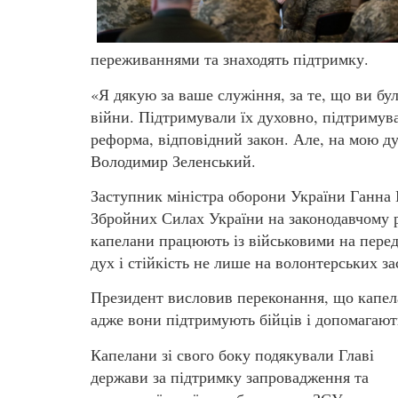
переживаннями та знаходять підтримку.
«Я дякую за ваше служіння, за те, що ви бу
війни. Підтримували їх духовно, підтримувал
реформа, відповідний закон. Але, на мою ду
Володимир Зеленський.
Заступник міністра оборони України Ганна 
Збройних Силах України на законодавчому рі
капелани працюють із військовими на пере
дух і стійкість не лише на волонтерських за
Президент висловив переконання, що капела
адже вони підтримують бійців і допомагають 
Капелани зі свого боку подякували Главі
держави за підтримку запровадження та