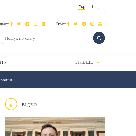
Укр
Eng
дент:
Офіс:
НТР
БІЛЬШЕ
новини
в
ВІДЕО