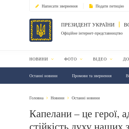
Написати звернення
Подати петицію
ПРЕЗИДЕНТ УКРАЇНИ
В
Офіційне інтернет-представництво
НОВИНИ
ФОТО
ВІДЕО
Д
Останні новини
Промови та звернення
В
Головна
Новини
Останні новини
Капелани – це герої, 
стійкість духу наших 