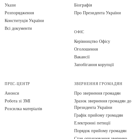
Укази
Біографія
Розпорядження
Про Президента України
Конституція України
Всі документи
ОФІС
Керівництво Офісу
Оголошення
Вакансії
Запобігання корупції
ПРЕС-ЦЕНТР
ЗВЕРНЕННЯ ГРОМАДЯН
Анонси
Про звернення громадян
Робота зі ЗМІ
Зразок звернення громадян до
Президента України
Розсилка матеріалів
Графік прийому громадян
Електронні петиції
Порядок прийому громадян
Стан опрацювання звернень