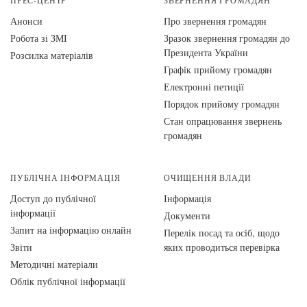
ПРЕС-ЦЕНТР
ЗВЕРНЕННЯ ГРОМАДЯН
Анонси
Про звернення громадян
Робота зі ЗМІ
Зразок звернення громадян до
Президента України
Розсилка матеріалів
Графік прийому громадян
Електронні петиції
Порядок прийому громадян
Стан опрацювання звернень
громадян
ПУБЛІЧНА ІНФОРМАЦІЯ
ОЧИЩЕННЯ ВЛАДИ
Доступ до публічної
Інформація
інформації
Документи
Запит на інформацію онлайн
Перелік посад та осіб, щодо
Звіти
яких проводиться перевірка
Методичні матеріали
Облік публічної інформації