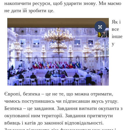
накопичити ресурси, щоб ударити знову. Ми маємо
не дати їй зробити це.
Як і
все
інше
у
Європі, безпека – це не те, що можна отримати,
чимось поступившись чи підписавши якусь угоду.
Безпека – це завдання. Завдання вигнати окупанта з
окупованої ним території. Завдання притягнути
вбивць і катів до законної відповідальності.
Завдання відновити дію фундаментальних норм і