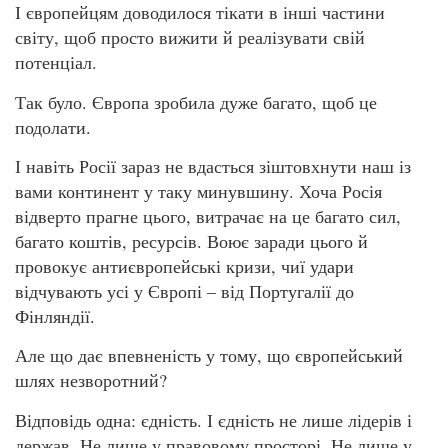
І європейцям доводилося тікати в інші частини
світу, щоб просто вижити й реалізувати свій
потенціал.
Так було. Європа зробила дуже багато, щоб це
подолати.
І навіть Росії зараз не вдасться зіштовхнути наш із
вами континент у таку минувшину. Хоча Росія
відверто прагне цього, витрачає на це багато сил,
багато коштів, ресурсів. Воює заради цього й
провокує антиєвропейські кризи, чиї удари
відчувають усі у Європі – від Португалії до
Фінляндії.
Але що дає впевненість у тому, що європейський
шлях незворотний?
Відповідь одна: єдність. І єдність не лише лідерів і
держав. Не лише у правовому просторі. Не лише у