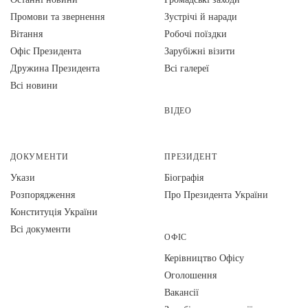
Промови та звернення
Зустрічі й наради
Вiтання
Робочі поїздки
Офіс Президента
Зарубіжні візити
Дружина Президента
Всі галереї
Всі новини
ВІДЕО
ДОКУМЕНТИ
ПРЕЗИДЕНТ
Укази
Біографія
Розпорядження
Про Президента України
Конституція України
Всі документи
ОФІС
Керівництво Офісу
Оголошення
Вакансії