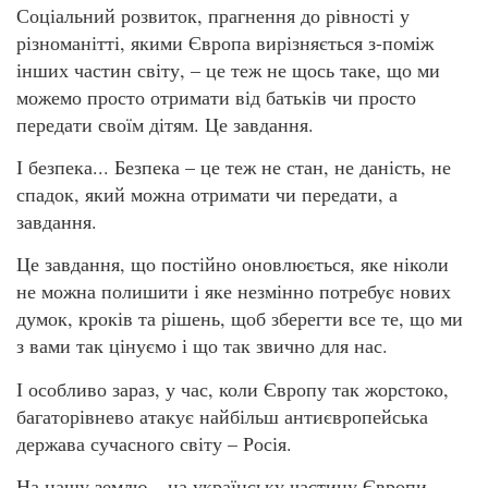
Соціальний розвиток, прагнення до рівності у
різноманітті, якими Європа вирізняється з-поміж
інших частин світу, – це теж не щось таке, що ми
можемо просто отримати від батьків чи просто
передати своїм дітям. Це завдання.
І безпека... Безпека – це теж не стан, не даність, не
спадок, який можна отримати чи передати, а
завдання.
Це завдання, що постійно оновлюється, яке ніколи
не можна полишити і яке незмінно потребує нових
думок, кроків та рішень, щоб зберегти все те, що ми
з вами так цінуємо і що так звично для нас.
І особливо зараз, у час, коли Європу так жорстоко,
багаторівнево атакує найбільш антиєвропейська
держава сучасного світу – Росія.
На нашу землю – на українську частину Європи –