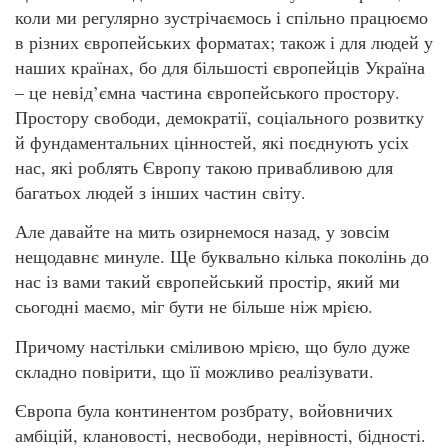
коли ми регулярно зустрічаємось і спільно працюємо
в різних європейських форматах; також і для людей у
наших країнах, бо для більшості європейців Україна
– це невід’ємна частина європейського простору.
Простору свободи, демократії, соціального розвитку
й фундаментальних цінностей, які поєднують усіх
нас, які роблять Європу такою привабливою для
багатьох людей з інших частин світу.
Але давайте на мить озирнемося назад, у зовсім
нещодавнє минуле. Ще буквально кілька поколінь до
нас із вами такий європейський простір, який ми
сьогодні маємо, міг бути не більше ніж мрією.
Причому настільки сміливою мрією, що було дуже
складно повірити, що її можливо реалізувати.
Європа була континентом розбрату, войовничих
амбіцій, клановості, несвободи, нерівності, бідності.