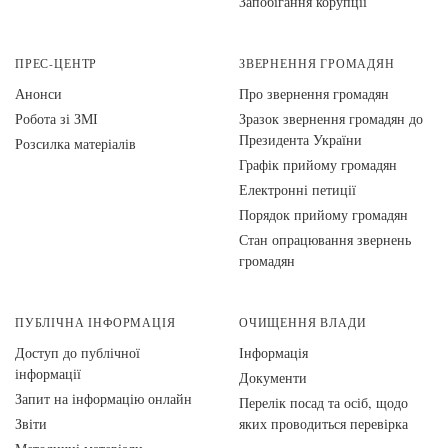
Запобігання корупції
ПРЕС-ЦЕНТР
ЗВЕРНЕННЯ ГРОМАДЯН
Анонси
Про звернення громадян
Робота зі ЗМІ
Зразок звернення громадян до
Президента України
Розсилка матеріалів
Графік прийому громадян
Електронні петиції
Порядок прийому громадян
Стан опрацювання звернень
громадян
ПУБЛІЧНА ІНФОРМАЦІЯ
ОЧИЩЕННЯ ВЛАДИ
Доступ до публічної
Інформація
інформації
Документи
Запит на інформацію онлайн
Перелік посад та осіб, щодо
Звіти
яких проводиться перевірка