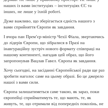
наших із вами інституціях – інституціях ЄС та
інших, не лише у їхній роботі.
Дуже важливо, що зберігається єдність нашого з
вами сприйняття Європи як завдання.
І вчора пан Премʼєр-міністр Чехії Фіала, звертаючись
до лідерів Європи, що зібралися в Празі на
інавгураційну зустріч нового формату співпраці на
нашому континенті, нагадав цей образ, що його
запропонував Вацлав Гавел. Європа як завдання.
Хочу сьогодні, на засіданні Європейської ради ще раз
зробити наголос саме на цьому образі. Бо це джерело
нашої з вами сили.
Європа залишатиметься саме такою, як зараз, поки
європейці сприйматимуть те, що мають, те, як
живуть, те, що отримали від попередніх поколінь, не