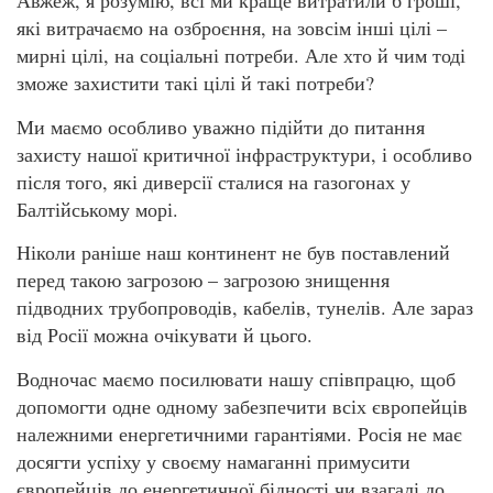
Авжеж, я розумію, всі ми краще витратили б гроші,
які витрачаємо на озброєння, на зовсім інші цілі –
мирні цілі, на соціальні потреби. Але хто й чим тоді
зможе захистити такі цілі й такі потреби?
Ми маємо особливо уважно підійти до питання
захисту нашої критичної інфраструктури, і особливо
після того, які диверсії сталися на газогонах у
Балтійському морі.
Ніколи раніше наш континент не був поставлений
перед такою загрозою – загрозою знищення
підводних трубопроводів, кабелів, тунелів. Але зараз
від Росії можна очікувати й цього.
Водночас маємо посилювати нашу співпрацю, щоб
допомогти одне одному забезпечити всіх європейців
належними енергетичними гарантіями. Росія не має
досягти успіху у своєму намаганні примусити
європейців до енергетичної бідності чи взагалі до