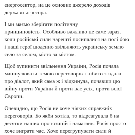
енергосектор, на це основне джерело доходів
держави-агресора.
І ми маємо зберігати політичну
принциповість. Особливо важливо це саме зараз,
коли російські сили нарешті посипалися на полі бою
і наші герої щоденно звільняють українську землю –
село за селом, місто за містом.
Щоб зупинити звільнення України, Росія почала
маніпулювати темою переговорів і нібито згадала
про діалог, який сама ж і відкинула, почавши цю
війну проти України й проти вас усіх, проти всієї
Європи.
Очевидно, що Росія не хоче ніяких справжніх
переговорів. Бо якби хотіла, то відреагувала б на
десятки наших пропозицій і намагань. Росія просто
хоче виграти час. Хоче перегрупувати сили й