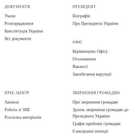
ДОКУМЕНТИ
ПРЕЗИДЕНТ
Укази
Біографія
Розпорядження
Про Президента України
Конституція України
Всі документи
ОФІС
Керівництво Офісу
Оголошення
Вакансії
Запобігання корупції
ПРЕС-ЦЕНТР
ЗВЕРНЕННЯ ГРОМАДЯН
Анонси
Про звернення громадян
Робота зі ЗМІ
Зразок звернення громадян до
Президента України
Розсилка матеріалів
Графік прийому громадян
Електронні петиції