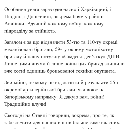
Особлива увага зараз одночасно і Харківщині, і
Півдню, і Донеччині, зокрема боям у районі
Авдіївки. Вдячний кожному воїну, кожному
підрозділу за стійкість.
Загалом є за що відзначити 53-тю та 110-ту окремі
механізовані бригади, 59-ту окрему мотопіхотну
бригаду й нашу потужну «Сімдесятдевʼятку» ДШВ.
Лише цими днями й лише воїни цих бригад знищили
вже сотні одиниць броньованої техніки окупанта.
Звичайно, не можу не відзначити й результати 55-ї
окремої артилерійської бригади, яка воює на
Запорізькому напрямку. Я дякую вам, воїни!
Традиційно влучні.
Сьогодні на Ставці говорили, зокрема, про те, як
забезпечити для наших воїнів більше саме власних,