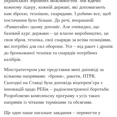
українських збройних можливостей. Ми вдячні
кожному лідеру, кожній державі, які допомагають
нам зброєю, технікою, снарядами. І робимо все, щоб
постачання було більше. До речі, вчорашній
«Рамштайн» цьому допоміг. Але очевидно, що
базовий курс держави – це власне виробництво, це
своя зброя, техніка, свої снаряди за всіма позиціями,
які потрібні для сил оборони. Усе – від ракет і дронів
до броньованої техніки та снарядів потрібних
калібрів.
Мінстратегпром уже представив мені доповіді за
кількома напрямами: «броня», ракети, ПТРК.
Сьогодні на Ставці була доповідь віцепрем’єра з
інновацій щодо РЕБів – радіоелектронної боротьби.
Розробляємо комплексну програму з усіх таких
напрямів із чіткими термінами та обсягами.
Ще одне наше нагальне завдання – перевести у