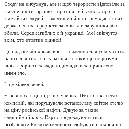
Сходу не вибухнув, але й щоб терористи відповіли за
скоєне проти Ізраїлю – проти дітей, жінок, проти
звичайних людей. Пам’ятаємо й про громадян інших
держав, яких терористи захопили в заручники або
вбили. Серед загиблих є й українці. Мої співчуття
всім, хто втратив рідних!
Це надзвичайно важливо – і важливо для усіх у світі,
навіть для тих, хто зараз цього поки що не розуміє, –
щоб терористи завжди відповідали за принесене
ними зло.
І ще кілька речей.
Є перші санкції від Сполучених Штатів проти тих
компаній, які порушували встановлену світом стелю
на ціну російської нафти. Дякую за такий
санкційний крок. Варто продовжувати тиск,
позбавляти Росію можливості здобувати фінанси на