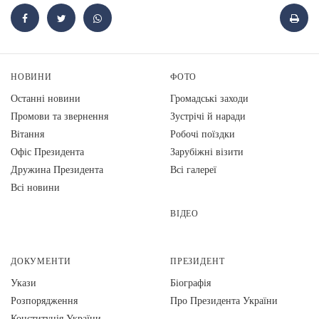
НОВИНИ
ФОТО
Останні новини
Громадські заходи
Промови та звернення
Зустрічі й наради
Вiтання
Робочі поїздки
Офіс Президента
Зарубіжні візити
Дружина Президента
Всі галереї
Всі новини
ВІДЕО
ДОКУМЕНТИ
ПРЕЗИДЕНТ
Укази
Біографія
Розпорядження
Про Президента України
Конституція України