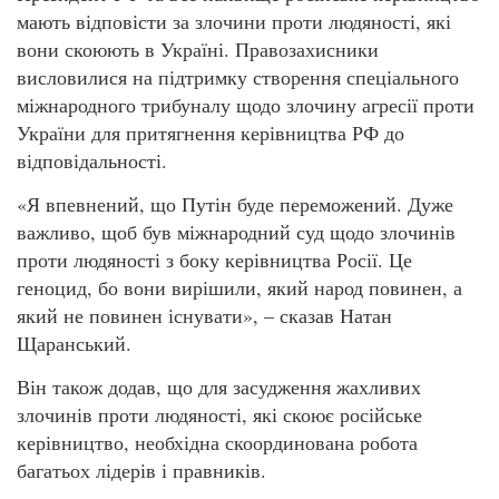
мають відповісти за злочини проти людяності, які
вони скоюють в Україні. Правозахисники
висловилися на підтримку створення спеціального
міжнародного трибуналу щодо злочину агресії проти
України для притягнення керівництва РФ до
відповідальності.
«Я впевнений, що Путін буде переможений. Дуже
важливо, щоб був міжнародний суд щодо злочинів
проти людяності з боку керівництва Росії. Це
геноцид, бо вони вирішили, який народ повинен, а
який не повинен існувати», – сказав Натан
Щаранський.
Він також додав, що для засудження жахливих
злочинів проти людяності, які скоює російське
керівництво, необхідна скоординована робота
багатьох лідерів і правників.