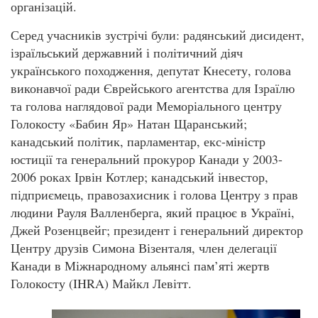
організацій.
Серед учасників зустрічі були: радянський дисидент,
ізраїльський державний і політичний діяч
українського походження, депутат Кнесету, голова
виконавчої ради Єврейського агентства для Ізраїлю
та голова наглядової ради Меморіального центру
Голокосту «Бабин Яр» Натан Щаранський;
канадський політик, парламентар, екс-міністр
юстиції та генеральний прокурор Канади у 2003-
2006 роках Ірвін Котлер; канадський інвестор,
підприємець, правозахисник і голова Центру з прав
людини Рауля Валленберга, який працює в Україні,
Джей Розенцвейг; президент і генеральний директор
Центру друзів Симона Візенталя, член делегації
Канади в Міжнародному альянсі пам’яті жертв
Голокосту (IHRA) Майкл Левітт.