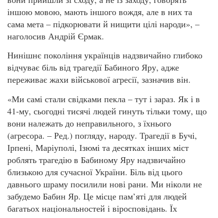
іншою мовою, мають іншого вождя, але в них та
сама мета – підкорювати й нищити цілі народи», –
наголосив Андрій Єрмак.
Нинішнє покоління українців надзвичайно глибоко
відчуває біль від трагедії Бабиного Яру, адже
переживає жахи військової агресії, зазначив він.
«Ми самі стали свідками пекла – тут і зараз. Як і в
41-му, сьогодні тисячі людей гинуть тільки тому, що
вони належать до неправильного, з їхнього
(агресора. – Ред.) погляду, народу. Трагедії в Бучі,
Ірпені, Маріуполі, Ізюмі та десятках інших міст
роблять трагедію в Бабиному Яру надзвичайно
близькою для сучасної України. Біль від цього
давнього шраму посилили нові рани. Ми ніколи не
забудемо Бабин Яр. Це місце пам’яті для людей
багатьох національностей і віросповідань. Їх