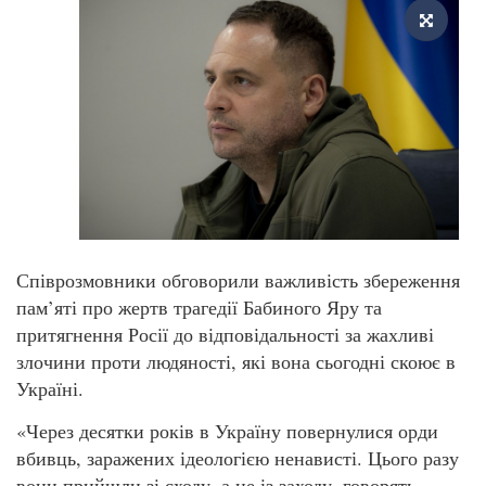
Співрозмовники обговорили важливість збереження
пам’яті про жертв трагедії Бабиного Яру та
притягнення Росії до відповідальності за жахливі
злочини проти людяності, які вона сьогодні скоює в
Україні.
«Через десятки років в Україну повернулися орди
вбивць, заражених ідеологією ненависті. Цього разу
вони прийшли зі сходу, а не із заходу, говорять