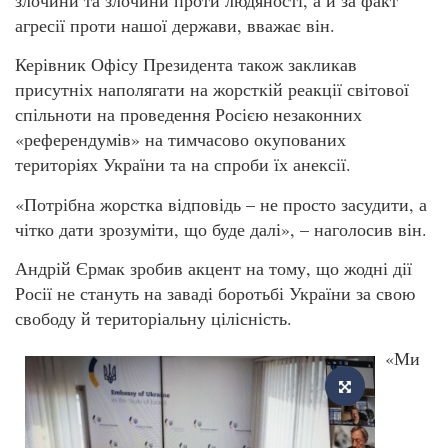
злочини та злочини проти людяності, а й за факт
агресії проти нашої держави, вважає він.
Керівник Офісу Президента також закликав
присутніх наполягати на жорсткій реакції світової
спільноти на проведення Росією незаконних
«референдумів» на тимчасово окупованих
територіях України та на спроби їх анексії.
«Потрібна жорстка відповідь – не просто засудити, а
чітко дати зрозуміти, що буде далі», – наголосив він.
Андрій Єрмак зробив акцент на тому, що жодні дії
Росії не стануть на заваді боротьбі України за свою
свободу й територіальну цілісність.
«Ми