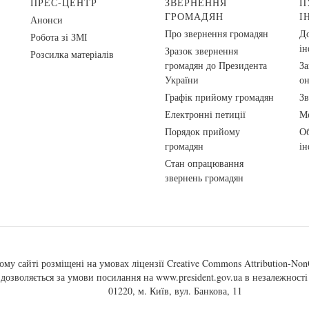
ПРЕС-ЦЕНТР
ЗВЕРНЕННЯ
П
ГРОМАДЯН
І
Анонси
Про звернення громадян
До
Робота зі ЗМІ
ін
Зразок звернення
Розсилка матеріалів
громадян до Президента
За
України
о
Графік прийому громадян
Зв
Електронні петиції
Ме
Порядок прийому
Об
громадян
ін
Стан опрацювання
звернень громадян
ому сайті розміщені на умовах ліцензії
Creative Commons Attribution-NonC
, дозволяється за умови посилання на
www.president.gov.ua
в незалежності 
01220, м. Київ, вул. Банкова, 11