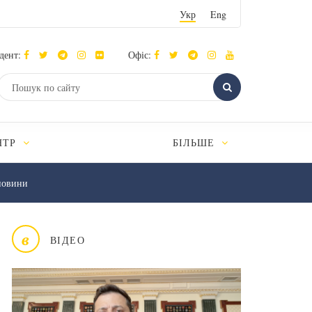
Укр
Eng
дент:
Офіс:
НТР
БІЛЬШЕ
новини
в
ВІДЕО