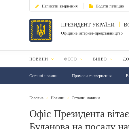
Написати звернення
Подати петицію
ПРЕЗИДЕНТ УКРАЇНИ
В
Офіційне інтернет-представництво
НОВИНИ
ФОТО
ВІДЕО
Д
Останні новини
Промови та звернення
В
Головна
Новини
Останні новини
Офіс Президента віта
Буданова на посаду н