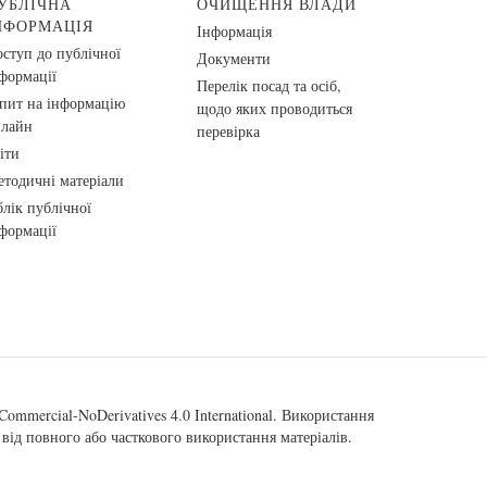
УБЛІЧНА
ОЧИЩЕННЯ ВЛАДИ
НФОРМАЦІЯ
Інформація
ступ до публічної
Документи
формації
Перелік посад та осіб,
пит на інформацію
щодо яких проводиться
нлайн
перевірка
іти
тодичні матеріали
лік публічної
формації
ommercial-NoDerivatives 4.0 International
. Використання
від повного або часткового використання матеріалів.