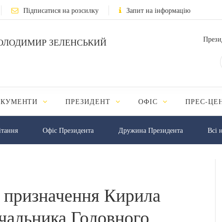
Підписатися на розсилку
Запит на інформацію
Прези
ОЛОДИМИР ЗЕЛЕНСЬКИЙ
ОКУМЕНТИ
ПРЕЗИДЕНТ
ОФІС
ПРЕС-ЦЕ
iтання
Офіс Президента
Дружина Президента
Всі 
є призначення Кирила
ачальника Головного