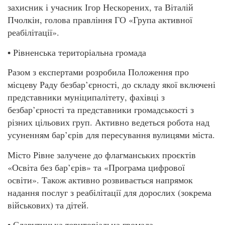
захисник і учасник Ігор Нескорених, та Віталій
Пчолкін, голова правління ГО «Група активної
реабілітації».
• Рівненська територіальна громада
Разом з експертами розробила Положення про
місцеву Раду безбар’єрності, до складу якої включені
представники муніципалітету, фахівці з
безбар’єрності та представники громадськості з
різних цільових груп. Активно ведеться робота над
усуненням бар’єрів для пересування вулицями міста.
Місто Рівне залучене до флагманських проєктів
«Освіта без бар’єрів» та «Програма цифрової
освіти». Також активно розвивається напрямок
надання послуг з реабілітації для дорослих (зокрема
військових) та дітей.
• Славутицька територіальна громада