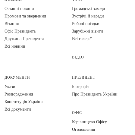
Останні новини
Громадські заходи
Промови та звернення
Зустрічі й наради
Вiтання
Робочі поїздки
Офіс Президента
Зарубіжні візити
Дружина Президента
Всі галереї
Всі новини
ВІДЕО
ДОКУМЕНТИ
ПРЕЗИДЕНТ
Укази
Біографія
Розпорядження
Про Президента України
Конституція України
Всі документи
ОФІС
Керівництво Офісу
Оголошення