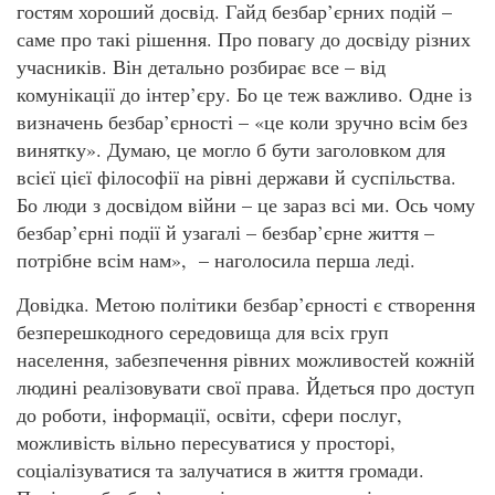
гостям хороший досвід. Гайд безбар’єрних подій –
саме про такі рішення. Про повагу до досвіду різних
учасників. Він детально розбирає все – від
комунікації до інтер’єру. Бо це теж важливо. Одне із
визначень безбар’єрності – «це коли зручно всім без
винятку». Думаю, це могло б бути заголовком для
всієї цієї філософії на рівні держави й суспільства.
Бо люди з досвідом війни – це зараз всі ми. Ось чому
безбар’єрні події й узагалі – безбар’єрне життя –
потрібне всім нам», – наголосила перша леді.
Довідка. Метою політики безбар’єрності є створення
безперешкодного середовища для всіх груп
населення, забезпечення рівних можливостей кожній
людині реалізовувати свої права. Йдеться про доступ
до роботи, інформації, освіти, сфери послуг,
можливість вільно пересуватися у просторі,
соціалізуватися та залучатися в життя громади.