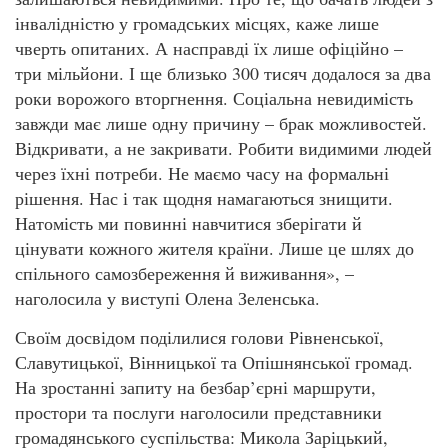
інвалідністю у громадських місцях, каже лише
чверть опитаних. А насправді їх лише офіційно –
три мільйони. І ще близько 300 тисяч додалося за два
роки ворожого вторгнення. Соціальна невидимість
завжди має лише одну причину – брак можливостей.
Відкривати, а не закривати. Робити видимими людей
через їхні потреби. Не маємо часу на формальні
рішення. Нас і так щодня намагаються знищити.
Натомість ми повинні навчитися зберігати й
цінувати кожного жителя країни. Лише це шлях до
спільного самозбереження й виживання», –
наголосила у виступі Олена Зеленська.
Своїм досвідом поділилися голови Рівненської,
Славутицької, Вінницької та Опішнянської громад.
На зростанні запиту на безбар’єрні маршрути,
простори та послуги наголосили представники
громадянського суспільства: Микола Заріцький,