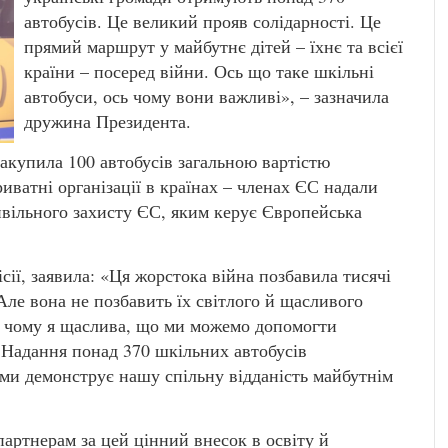
автобусів. Це великий прояв солідарності. Це
прямий маршрут у майбутнє дітей – їхнє та всієї
країни – посеред війни. Ось що таке шкільні
автобуси, ось чому вони важливі», – зазначила
дружина Президента.
закупила 100 автобусів загальною вартістю
иватні організації в країнах – членах ЄС надали
вільного захисту ЄС, яким керує Європейська
ії, заявила: «Ця жорстока війна позбавила тисячі
Але вона не позбавить їх світлого й щасливого
ь чому я щаслива, що ми можемо допомогти
. Надання понад 370 шкільних автобусів
ми демонструє нашу спільну відданість майбутнім
артнерам за цей цінний внесок в освіту й