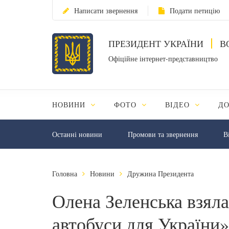
Написати звернення
Подати петицію
ПРЕЗИДЕНТ УКРАЇНИ
В
Офіційне інтернет-представництво
НОВИНИ
ФОТО
ВІДЕО
Д
Останні новини
Промови та звернення
В
Головна
Новини
Дружина Президента
Олена Зеленська взяла
автобуси для України»