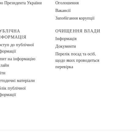
о Президента України
Оголошення
Вакансії
Запобігання корупції
УБЛІЧНА
ОЧИЩЕННЯ ВЛАДИ
НФОРМАЦІЯ
Інформація
ступ до публічної
Документи
формації
Перелік посад та осіб,
пит на інформацію
щодо яких проводиться
нлайн
перевірка
іти
тодичні матеріали
лік публічної
формації