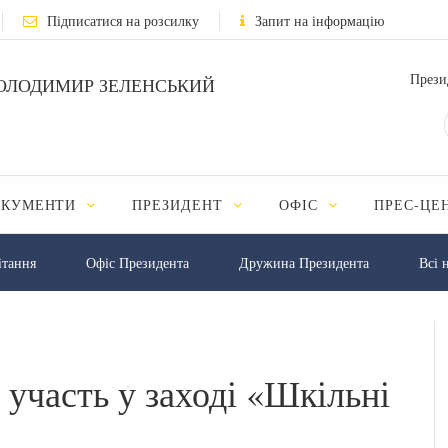
Підписатися на розсилку
Запит на інформацію
Прези
ОЛОДИМИР ЗЕЛЕНСЬКИЙ
ОКУМЕНТИ
ПРЕЗИДЕНТ
ОФІС
ПРЕС-ЦЕ
iтання
Офіс Президента
Дружина Президента
Всі 
 участь у заході «Шкільні