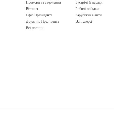
Промови та звернення
Зустрічі й наради
Вiтання
Робочі поїздки
Офіс Президента
Зарубіжні візити
Дружина Президента
Всі галереї
Всі новини