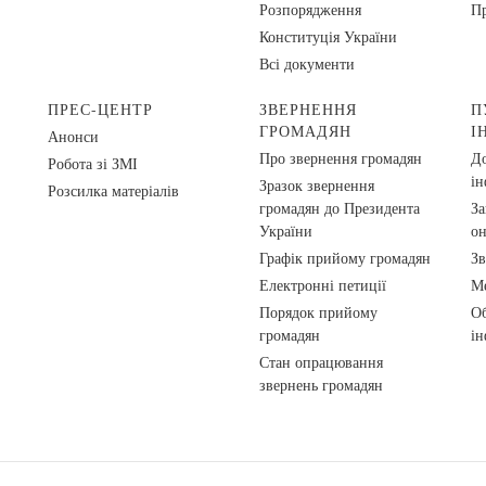
Розпорядження
Пр
Конституція України
Всі документи
ПРЕС-ЦЕНТР
ЗВЕРНЕННЯ
П
ГРОМАДЯН
І
Анонси
Про звернення громадян
До
Робота зі ЗМІ
ін
Зразок звернення
Розсилка матеріалів
громадян до Президента
За
України
о
Графік прийому громадян
Зв
Електронні петиції
Ме
Порядок прийому
Об
громадян
ін
Стан опрацювання
звернень громадян