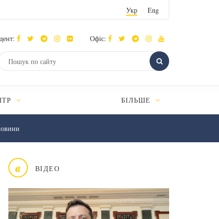
Укр
Eng
дент:
Офіс:
НТР
БІЛЬШЕ
новини
в
ВІДЕО