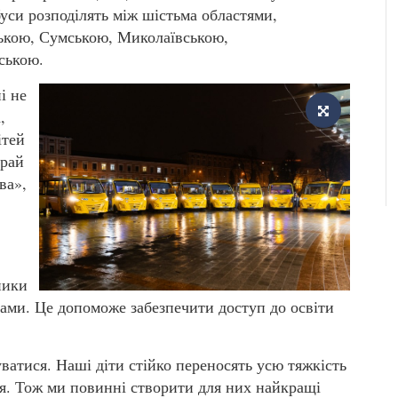
буси розподілять між шістьма областями,
вською, Сумською, Миколаївською,
ською.
і не
,
ітей
край
ва»,
ники
лами. Це допоможе забезпечити доступ до освіти
ватися. Наші діти стійко переносять усю тяжкість
я. Тож ми повинні створити для них найкращі