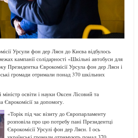
місії Урсули фон дер Ляєн до Києва відбулось
межах кампанії солідарності «Шкільні автобуси для
оку Президентка Єврокомісії Урсула фон дер Ляєн і
нські громади отримали понад 370 шкільних
 міністр освіти і науки Оксен Лісовий та
а Єврокомісії за допомогу.
«Торік під час візиту до Європарламенту
розповіла про цю потребу пані Президентці
Єврокомісії Урсулі фон дер Ляєн. І ось
українські громади отримують понад 370