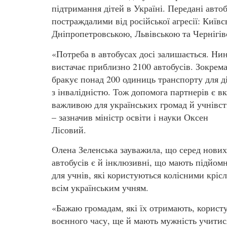
підтримання дітей в Україні. Передані авто
постраждалими від російської агресії: Киї
Дніпропетровською, Львівською та Чернігів
«Потреба в автобусах досі залишається. Нин
вистачає приблизно 2100 автобусів. Зокрема
бракує понад 200 одиниць транспорту для д
з інвалідністю. Тож допомога партнерів є в
важливою для українських громад й учнівст
– зазначив міністр освіти і науки Оксен
Лісовий.
Олена Зеленська зауважила, що серед нових
автобусів є й інклюзивні, що мають підйом
для учнів, які користуються колісними кріс
всім українським учням.
«Бажаю громадам, які їх отримають, користу
воєнного часу, ще й мають мужність учитис