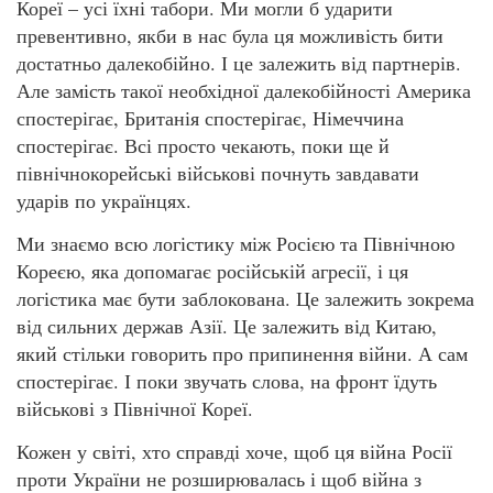
Кореї – усі їхні табори. Ми могли б ударити
превентивно, якби в нас була ця можливість бити
достатньо далекобійно. І це залежить від партнерів.
Але замість такої необхідної далекобійності Америка
спостерігає, Британія спостерігає, Німеччина
спостерігає. Всі просто чекають, поки ще й
північнокорейські військові почнуть завдавати
ударів по українцях.
Ми знаємо всю логістику між Росією та Північною
Кореєю, яка допомагає російській агресії, і ця
логістика має бути заблокована. Це залежить зокрема
від сильних держав Азії. Це залежить від Китаю,
який стільки говорить про припинення війни. А сам
спостерігає. І поки звучать слова, на фронт їдуть
військові з Північної Кореї.
Кожен у світі, хто справді хоче, щоб ця війна Росії
проти України не розширювалась і щоб війна з