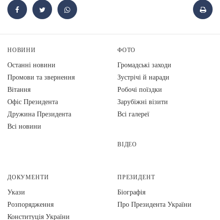
НОВИНИ
ФОТО
Останні новини
Громадські заходи
Промови та звернення
Зустрічі й наради
Вiтання
Робочі поїздки
Офіс Президента
Зарубіжні візити
Дружина Президента
Всі галереї
Всі новини
ВІДЕО
ДОКУМЕНТИ
ПРЕЗИДЕНТ
Укази
Біографія
Розпорядження
Про Президента України
Конституція України