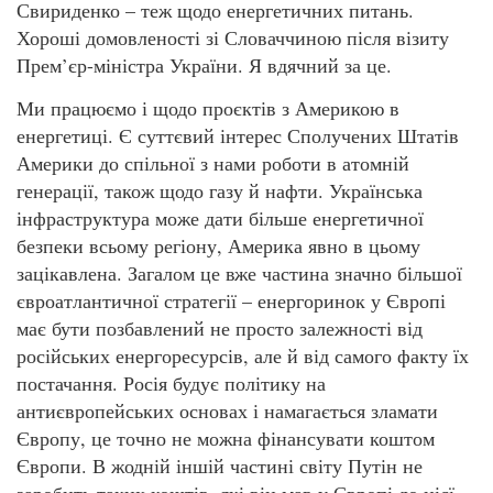
Свириденко – теж щодо енергетичних питань.
Хороші домовленості зі Словаччиною після візиту
Прем’єр-міністра України. Я вдячний за це.
Ми працюємо і щодо проєктів з Америкою в
енергетиці. Є суттєвий інтерес Сполучених Штатів
Америки до спільної з нами роботи в атомній
генерації, також щодо газу й нафти. Українська
інфраструктура може дати більше енергетичної
безпеки всьому регіону, Америка явно в цьому
зацікавлена. Загалом це вже частина значно більшої
євроатлантичної стратегії – енергоринок у Європі
має бути позбавлений не просто залежності від
російських енергоресурсів, але й від самого факту їх
постачання. Росія будує політику на
антиєвропейських основах і намагається зламати
Європу, це точно не можна фінансувати коштом
Європи. В жодній іншій частині світу Путін не