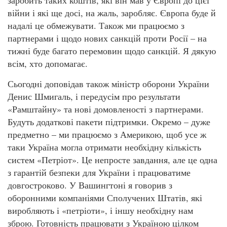
заробить таких коштів, які він мав у Європі до цієї
війни і які ще досі, на жаль, заробляє. Європа буде й
надалі це обмежувати. Також ми працюємо з
партнерами і щодо нових санкцій проти Росії – на
тижні буде багато перемовин щодо санкцій. Я дякую
всім, хто допомагає.
Сьогодні доповідав також міністр оборони України
Денис Шмигаль, і передусім про результати
«Рамштайну» та нові домовленості з партнерами.
Будуть додаткові пакети підтримки. Окремо – дуже
предметно – ми працюємо з Америкою, щоб усе ж
таки Україна могла отримати необхідну кількість
систем «Петріот». Це непросте завдання, але це одна
з гарантій безпеки для України і працюватиме
довгостроково. У Вашингтоні я говорив з
оборонними компаніями Сполучених Штатів, які
виробляють і «петріоти», і іншу необхідну нам
зброю. Готовність працювати з Україною цілком