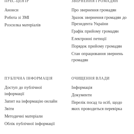
ПРЕС-ЦЕНТР
ЗВЕРНЕННЯ ГРОМАДЯН
Анонси
Про звернення громадян
Робота зі ЗМІ
Зразок звернення громадян до
Президента України
Розсилка матеріалів
Графік прийому громадян
Електронні петиції
Порядок прийому громадян
Стан опрацювання звернень
громадян
ПУБЛІЧНА ІНФОРМАЦІЯ
ОЧИЩЕННЯ ВЛАДИ
Доступ до публічної
Інформація
інформації
Документи
Запит на інформацію онлайн
Перелік посад та осіб, щодо
Звіти
яких проводиться перевірка
Методичні матеріали
Облік публічної інформації