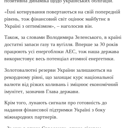
позитивна динаміка щодо українських облігацій.
«Їхні котирування повертаються на свій попередній
рівень, тож фінансовий світ оцінює майбутнє в
Україні з оптимізмом», – наголосив він.
Також, за словами Володимира Зеленського, в країні
достатні запаси газу та вугілля. Вперше за 30 років
працюють усі енергоблоки АЕС, тож наша держава
використовує весь потенціал атомної енергетики.
Золотовалютні резерви України залишаються на
рекордному рівні, що захищає курс національної
валюти від різких коливань і зміцнює економічний
імунітет, зазначив Глава держави.
Крім того, лунають сигнали про готовність до
надання фінансової підтримки Україні з боку
міжнародних партнерів.
«За них я дякую Євросоюзу, дякую лідерам