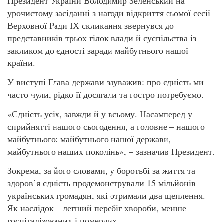
Президент України Володимир Зеленський на
урочистому засіданні з нагоди відкриття сьомої сесії
Верховної Ради ІХ скликання звернувся до
представників трьох гілок влади й суспільства із
закликом до єдності заради майбутнього нашої
країни.
У виступі Глава держави зауважив: про єдність ми
часто чули, рідко її досягали та гостро потребуємо.
«Єдність усіх, завжди й у всьому. Насамперед у
сприйнятті нашого сьогодення, а головне – нашого
майбутнього: майбутнього нашої держави,
майбутнього наших поколінь», – зазначив Президент.
Зокрема, за його словами, у боротьбі за життя та
здоров’я єдність продемонстрували 15 мільйонів
українських громадян, які отримали два щеплення.
Як наслідок – легший перебіг хвороби, менше
госпіталізованих і померлих.