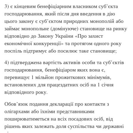
3) є кінцевим бенефіціарним власником суб’єкта
господарювання, який після дня введення в дію
цього закону є суб’єктом природних монополій або
займає монопольне (домінуюче) становище на ринку
відповідно до Закону України «Про захист
економічної конкуренції» та протягом одного року
поспіль підтримує або посилює таке становище;
4) підтверджена вартість активів особи та суб’єктів
господарювання, бенефіціаром яких вона є,
перевищує 1 мільйон прожиткових мінімумів,
встановлених для працездатних осіб на 1 січня
відповідного року.
Обов’язок подання декларації про контакти з
олігархами або їхніми представниками
поширюватиметься на всіх посадових осіб, від
рішень яких залежать доля суспільства чи державні