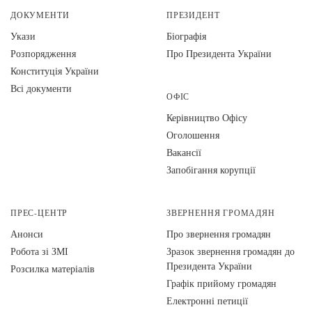
ДОКУМЕНТИ
ПРЕЗИДЕНТ
Укази
Біографія
Розпорядження
Про Президента України
Конституція України
Всі документи
ОФІС
Керівництво Офісу
Оголошення
Вакансії
Запобігання корупції
ПРЕС-ЦЕНТР
ЗВЕРНЕННЯ ГРОМАДЯН
Анонси
Про звернення громадян
Робота зі ЗМІ
Зразок звернення громадян до
Президента України
Розсилка матеріалів
Графік прийому громадян
Електронні петиції