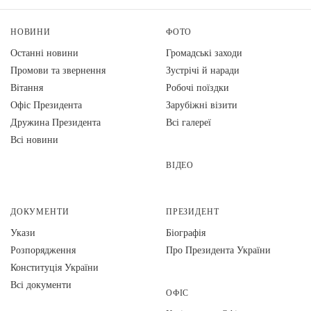
НОВИНИ
ФОТО
Останні новини
Громадські заходи
Промови та звернення
Зустрічі й наради
Вiтання
Робочі поїздки
Офіс Президента
Зарубіжні візити
Дружина Президента
Всі галереї
Всі новини
ВІДЕО
ДОКУМЕНТИ
ПРЕЗИДЕНТ
Укази
Біографія
Розпорядження
Про Президента України
Конституція України
Всі документи
ОФІС