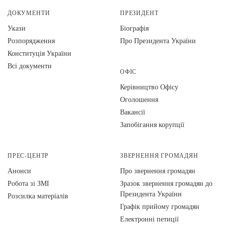
ДОКУМЕНТИ
ПРЕЗИДЕНТ
Укази
Біографія
Розпорядження
Про Президента України
Конституція України
Всі документи
ОФІС
Керівництво Офісу
Оголошення
Вакансії
Запобігання корупції
ПРЕС-ЦЕНТР
ЗВЕРНЕННЯ ГРОМАДЯН
Анонси
Про звернення громадян
Робота зі ЗМІ
Зразок звернення громадян до
Президента України
Розсилка матеріалів
Графік прийому громадян
Електронні петиції