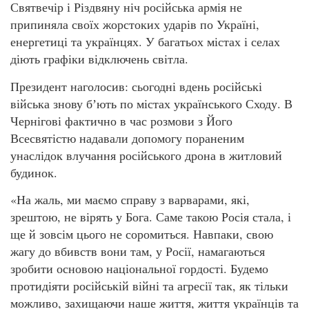
Святвечір і Різдвяну ніч російська армія не
припиняла своїх жорстоких ударів по Україні,
енергетиці та українцях. У багатьох містах і селах
діють графіки відключень світла.
Президент наголосив: сьогодні вдень російські
війська знову бʼють по містах українського Сходу. В
Чернігові фактично в час розмови з Його
Всесвятістю надавали допомогу пораненим
унаслідок влучання російського дрона в житловий
будинок.
«На жаль, ми маємо справу з варварами, які,
зрештою, не вірять у Бога. Саме такою Росія стала, і
ще й зовсім цього не соромиться. Навпаки, свою
жагу до вбивств вони там, у Росії, намагаються
зробити основою національної гордості. Будемо
протидіяти російській війні та агресії так, як тільки
можливо, захищаючи наше життя, життя українців та