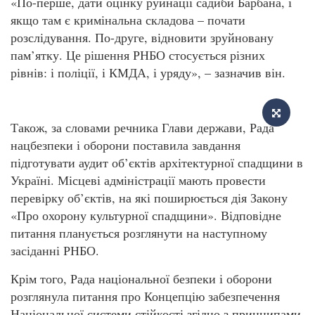
«По-перше, дати оцінку руйнації садиби Барбана, і
якщо там є кримінальна складова – почати
розслідування. По-друге, відновити зруйновану
пам’ятку. Це рішення РНБО стосується різних
рівнів: і поліції, і КМДА, і уряду», – зазначив він.
Також, за словами речника Глави держави, Рада
нацбезпеки і оборони поставила завдання
підготувати аудит об’єктів архітектурної спадщини в
Україні. Місцеві адміністрації мають провести
перевірку об’єктів, на які поширюється дія Закону
«Про охорону культурної спадщини». Відповідне
питання планується розглянути на наступному
засіданні РНБО.
Крім того, Рада національної безпеки і оборони
розглянула питання про Концепцію забезпечення
Національної системи стійкості згідно з принципами