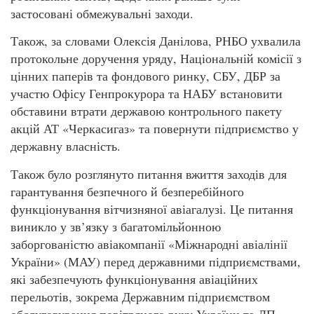
застосовані обмежувальні заходи.
Також, за словами Олексія Данілова, РНБО ухвалила
протокольне доручення уряду, Національній комісії з
цінних паперів та фондового ринку, СБУ, ДБР за
участю Офісу Генпрокурора та НАБУ встановити
обставини втрати державою контрольного пакету
акцій АТ «Черкасигаз» та повернути підприємство у
державну власність.
Також було розглянуто питання вжиття заходів для
гарантування безпечного й безперебійного
функціонування вітчизняної авіагалузі. Це питання
виникло у зв’язку з багатомільйонною
заборгованістю авіакомпанії «Міжнародні авіалінії
України» (МАУ) перед державними підприємствами,
які забезпечують функціонування авіаційних
перельотів, зокрема Державним підприємством
обслуговування повітряного руху України та ДП