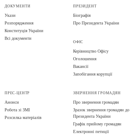
ДОКУМЕНТИ
ПРЕЗИДЕНТ
Укази
Біографія
Розпорядження
Про Президента України
Конституція України
Всі документи
ОФІС
Керівництво Офісу
Оголошення
Вакансії
Запобігання корупції
ПРЕС-ЦЕНТР
ЗВЕРНЕННЯ ГРОМАДЯН
Анонси
Про звернення громадян
Робота зі ЗМІ
Зразок звернення громадян до
Президента України
Розсилка матеріалів
Графік прийому громадян
Електронні петиції