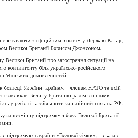
перебуваючи з офіційним візитом у Державі Катар,
тром Великої Британії Борисом Джонсоном.
 Великої Британії про загострення ситуації на
го контингенту біля українсько-російського
цію Мінських домовленостей.
к безпеці України, країнам – членам НАТО та всій
й і закликав Велику Британію разом з іншими
ть у регіоні та збільшити санкційний тиск на РФ.
у за незмінну підтримку з боку Великої Британії
раїни.
ас підтримують країни «Великої сімки», – сказав