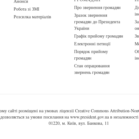
Анонси
Про звернення громадян
До
Робота зі ЗМІ
ін
Зразок звернення
Розсилка матеріалів
громадян до Президента
За
України
о
Графік прийому громадян
Зв
Електронні петиції
Ме
Порядок прийому
Об
громадян
ін
Стан опрацювання
звернень громадян
ому сайті розміщені на умовах ліцензії
Creative Commons Attribution-NonC
, дозволяється за умови посилання на
www.president.gov.ua
в незалежності 
01220, м. Київ, вул. Банкова, 11