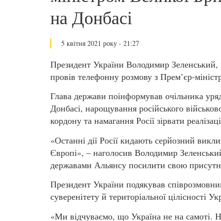
на Донбасі
5 квітня 2021 року - 21:27
Президент України Володимир Зеленський, 
провів телефонну розмову з Прем’єр-мініс
Глава держави поінформував очільника уряду
Донбасі, нарощування російського військово
кордону та намагання Росії зірвати реаліза
«Останні дії Росії кидають серйозний викли
Європі», – наголосив Володимир Зеленськи
державами Альянсу посилити свою присутніс
Президент України подякував співрозмовник
суверенітету й територіальної цілісності Ук
«Ми відчуваємо, що Україна не на самоті. Н