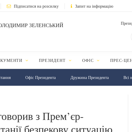
Підписатися на розсилку
Запит на інформацію
Прези
ОЛОДИМИР ЗЕЛЕНСЬКИЙ
ОКУМЕНТИ
ПРЕЗИДЕНТ
ОФІС
ПРЕС-ЦЕ
iтання
Офіс Президента
Дружина Президента
Всі 
говорив з Прем’єр-
танії безпекову ситуацію