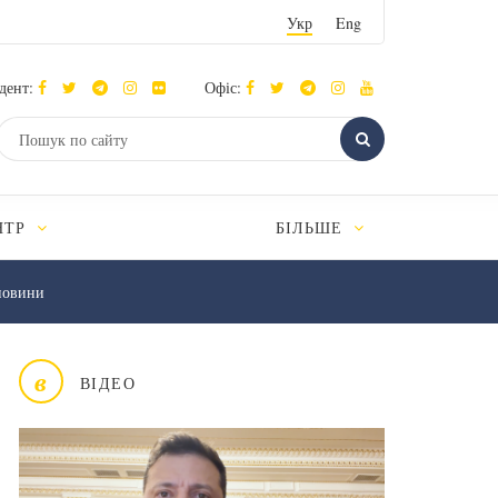
Укр
Eng
дент:
Офіс:
НТР
БІЛЬШЕ
новини
в
ВІДЕО