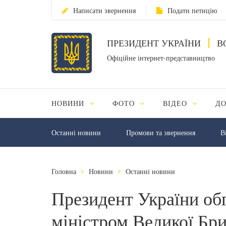
Написати звернення
Подати петицію
ПРЕЗИДЕНТ УКРАЇНИ
В
Офіційне інтернет-представництво
НОВИНИ
ФОТО
ВІДЕО
Д
Останні новини
Промови та звернення
В
Головна
Новини
Останні новини
Президент України об
міністром Великої Бри