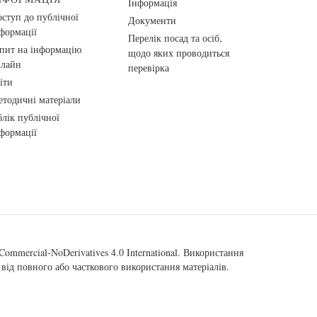
Інформація
ступ до публічної
Документи
формації
Перелік посад та осіб,
пит на інформацію
щодо яких проводиться
нлайн
перевірка
іти
тодичні матеріали
лік публічної
формації
ommercial-NoDerivatives 4.0 International
. Використання
від повного або часткового використання матеріалів.