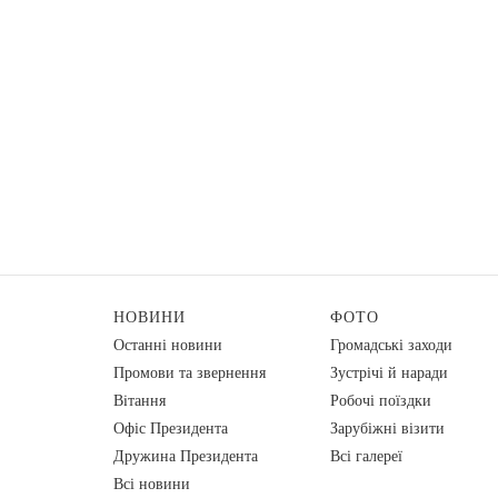
НОВИНИ
ФОТО
Останні новини
Громадські заходи
Промови та звернення
Зустрічі й наради
Вiтання
Робочі поїздки
Офіс Президента
Зарубіжні візити
Дружина Президента
Всі галереї
Всі новини