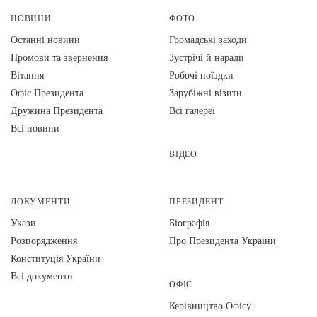
НОВИНИ
ФОТО
Останні новини
Громадські заходи
Промови та звернення
Зустрічі й наради
Вiтання
Робочі поїздки
Офіс Президента
Зарубіжні візити
Дружина Президента
Всі галереї
Всі новини
ВІДЕО
ДОКУМЕНТИ
ПРЕЗИДЕНТ
Укази
Біографія
Розпорядження
Про Президента України
Конституція України
Всі документи
ОФІС
Керівництво Офісу