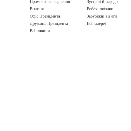
Промови та звернення
Зустрічі й наради
Вiтання
Робочі поїздки
Офіс Президента
Зарубіжні візити
Дружина Президента
Всі галереї
Всі новини