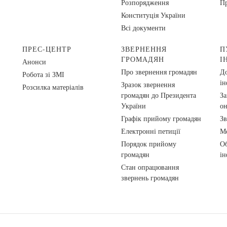
Розпорядження
Пр
Конституція України
Всі документи
ПРЕС-ЦЕНТР
ЗВЕРНЕННЯ
П
ГРОМАДЯН
І
Анонси
Про звернення громадян
До
Робота зі ЗМІ
ін
Зразок звернення
Розсилка матеріалів
громадян до Президента
За
України
о
Графік прийому громадян
Зв
Електронні петиції
Ме
Порядок прийому
Об
громадян
ін
Стан опрацювання
звернень громадян