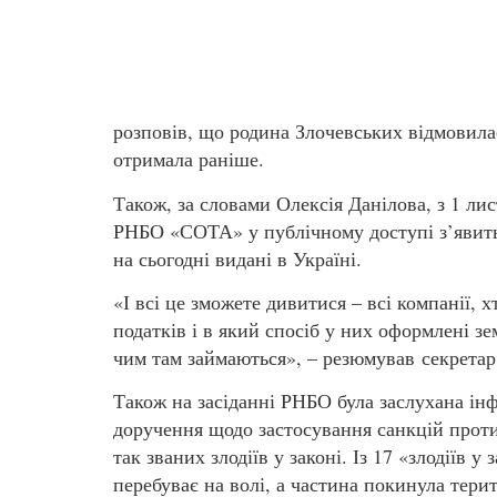
розповів, що родина Злочевських відмовилас
отримала раніше.
Також, за словами Олексія Данілова, з 1 ли
РНБО «СОТА» у публічному доступі з’явиться
на сьогодні видані в Україні.
«І всі це зможете дивитися – всі компанії, 
податків і в який спосіб у них оформлені з
чим там займаються», – резюмував секретар
Також на засіданні РНБО була заслухана ін
доручення щодо застосування санкцій проти
так званих злодіїв у законі. Із 17 «злодіїв 
перебуває на волі, а частина покинула тери