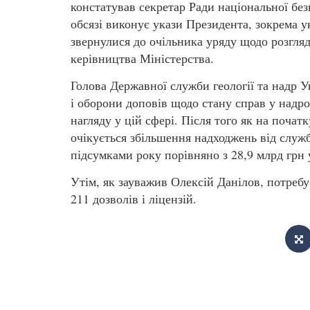
констатував секретар Ради національної без
обсязі виконує укази Президента, зокрема 
звернулися до очільника уряду щодо розгля
керівництва Міністерства.
Голова Державної служби геології та надр 
і оборони доповів щодо стану справ у надро
нагляду у цій сфері. Після того як на поча
очікується збільшення надходжень від служ
підсумками року порівняно з 28,9 млрд грн 
Утім, як зауважив Олексій Данілов, потреб
211 дозволів і ліцензій.