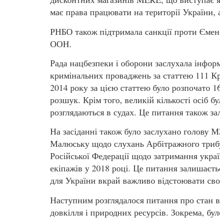
має права працювати на території України,
РНБО також підтримала санкції проти Єменс
ООН.
Рада нацбезпеки і оборони заслухала інфор
кримінальних проваджень за статтею 111 Кр
2014 року за цією статтею було розпочато 1
розшук. Крім того, великій кількості осіб б
розглядаються в судах. Це питання також з
На засіданні також було заслухано голову 
Малюську щодо слухань Арбітражного трибу
Російської Федерації щодо затримання украї
екіпажів у 2018 році. Це питання залишаєт
для України вкрай важливо відстоювати свої
Наступним розглядалося питання про стан 
довкілля і природних ресурсів. Зокрема, бул