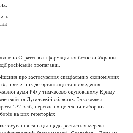
ня.
и та
гани
 ухвалено Стратегію інформаційної безпеки України,
дії російській пропаганді.
рішення про застосування спеціальних економічних
іб, причетних до організації та проведення
ржавної думи РФ у тимчасово окупованому Криму
нецькій та Луганській областях. За словами
 проти 237 осіб, переважно це члени виборчих
борів на цих територіях.
застосування санкцій щодо російської мережі
к міжнародний бренд мережі «Светофор». Вона не