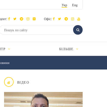
Укр
Eng
дент:
Офіс:
НТР
БІЛЬШЕ
новини
в
ВІДЕО