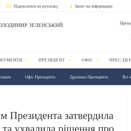
Підписатися на розсилку
Запит на інформацію
Прези
ОЛОДИМИР ЗЕЛЕНСЬКИЙ
ОКУМЕНТИ
ПРЕЗИДЕНТ
ОФІС
ПРЕС-ЦЕ
iтання
Офіс Президента
Дружина Президента
Всі 
м Президента затвердила
 та ухвалила рішення про