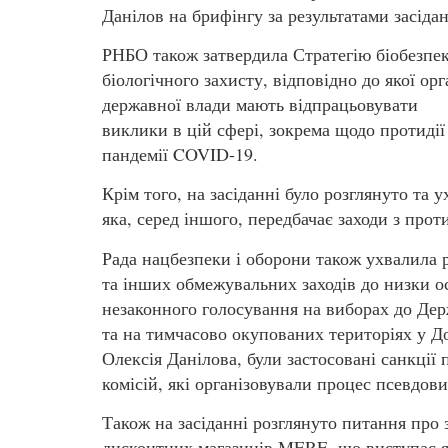
Данілов на брифінгу за результатами засідан
РНБО також затвердила Стратегію біобезпек
біологічного захисту, відповідно до якої ор
державної влади мають відпрацьовувати
виклики в цій сфері, зокрема щодо протидії
пандемії COVID-19.
Крім того, на засіданні було розглянуто та
яка, серед іншого, передбачає заходи з проти
Рада нацбезпеки і оборони також ухвалила 
та інших обмежувальних заходів до низки ос
незаконного голосування на виборах до Де
та на тимчасово окупованих територіях у До
Олексія Данілова, були застосовані санкції
комісій, які організовували процес псевдови
Також на засіданні розглянуто питання про 
дисконтних магазинів MERE, що виступає я