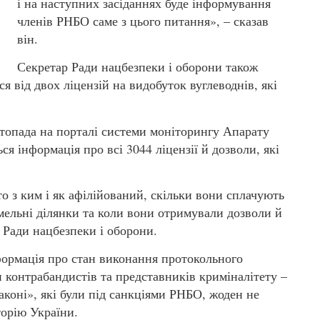
і на наступних засіданнях буде інформування
членів РНБО саме з цього питання», – сказав
він.
Секретар Ради нацбезпеки і оборони також
я від двох ліцензій на видобуток вуглеводнів, які
стопада на порталі системи моніторингу Апарату
 інформація про всі 3044 ліцензії й дозволи, які
хто з ким і як афілійований, скільки вони сплачують
емельні ділянки та коли вони отримували дозволи й
 Ради нацбезпеки і оборони.
формація про стан виконання протокольного
 контрабандистів та представників криміналітету –
у законі», які були під санкціями РНБО, жоден не
торію України.