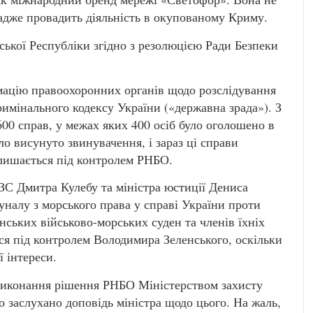
 адже провадить діяльність в окупованому Криму.
ької Республіки згідно з резолюцією Ради Безпеки
мацію правоохоронних органів щодо розслідування
имінального кодексу України («державна зрада»). З
600 справ, у межах яких 400 осіб було оголошено в
уло висунуто звинувачення, і зараз ці справи
алишається під контролем РНБО.
МЗС Дмитра Кулебу та міністра юстиції Дениса
налу з морського права у справі України проти
нських військово-морських суден та членів їхніх
ься під контролем Володимира Зеленського, оскільки
 інтереси.
виконання рішення РНБО Міністерством захисту
о заслухано доповідь міністра щодо цього. На жаль,