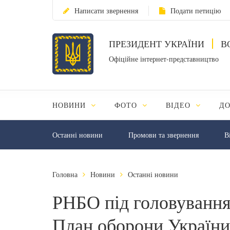
Написати звернення
Подати петицію
ПРЕЗИДЕНТ УКРАЇНИ
В
Офіційне інтернет-представництво
НОВИНИ
ФОТО
ВІДЕО
Д
Останні новини
Промови та звернення
В
Головна
Новини
Останні новини
РНБО під головування
План оборони України