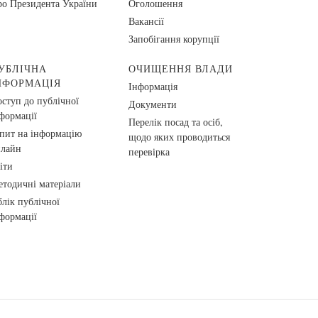
о Президента України
Оголошення
Вакансії
Запобігання корупції
УБЛІЧНА
ОЧИЩЕННЯ ВЛАДИ
НФОРМАЦІЯ
Інформація
ступ до публічної
Документи
формації
Перелік посад та осіб,
пит на інформацію
щодо яких проводиться
нлайн
перевірка
іти
тодичні матеріали
лік публічної
формації