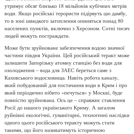
утримує обсяг близько 18 мільйонів кубічних метрів
води. Якщо російські терористи підірвуть цю дамбу,
то в зоні швидкого затоплення опиняться понад 80
населених пунктів, включно з Херсоном. Сотні тисяч
людей можуть постраждати.
Може бути зруйноване забезпечення водою значної
частини півдня України. Цей російський теракт може
залишити Запорізьку атомну станцію без води для
охолодження – вода для ЗАЕС береться саме з
Каховського водосховища. Навіть робота каналу,
який побудований для постачання води в Крим і про
який періодично нібито «печуться» у Москві, буде
повністю зруйнована. Ось це – справжнє ставлення
Росії до нашого українського Криму. А загалом
руйнівні екологічні, гуманітарні, техногенні наслідки
одного цього російського теракту можуть стати
такими, що його називатимуть історичною