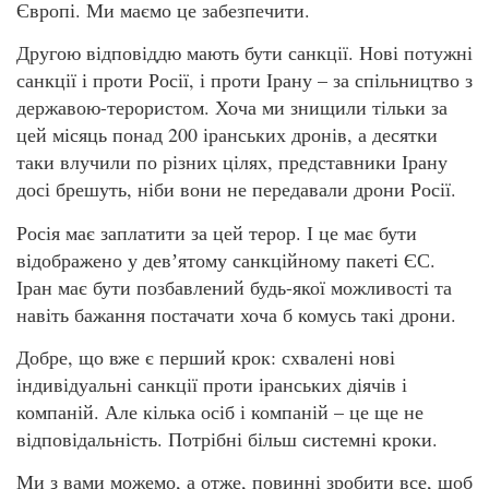
Європі. Ми маємо це забезпечити.
Другою відповіддю мають бути санкції. Нові потужні
санкції і проти Росії, і проти Ірану – за спільництво з
державою-терористом. Хоча ми знищили тільки за
цей місяць понад 200 іранських дронів, а десятки
таки влучили по різних цілях, представники Ірану
досі брешуть, ніби вони не передавали дрони Росії.
Росія має заплатити за цей терор. І це має бути
відображено у девʼятому санкційному пакеті ЄС.
Іран має бути позбавлений будь-якої можливості та
навіть бажання постачати хоча б комусь такі дрони.
Добре, що вже є перший крок: схвалені нові
індивідуальні санкції проти іранських діячів і
компаній. Але кілька осіб і компаній – це ще не
відповідальність. Потрібні більш системні кроки.
Ми з вами можемо, а отже, повинні зробити все, щоб