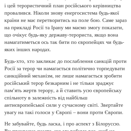
і цей терористичний план російського керівництва
провалився. Ніколи знову енергосистема будь-якої
країни не має перетворитись на поле бою. Саме зараз
на прикладі Росії та Ірану ми маємо змогу показати,
що очікує будь-яку державу-терориста, якщо вона
намагатиметься ось так бити по європейцях чи будь-
яких інших народах.
Будь-хто, хто закликає до послаблення санкцій проти
Росії за терор чи намагається політично торпедувати
санкційний механізм, не лише намагається зробити
російський терор безкарним і не тільки зраджує
памʼять жертв терору, а й ставить усю європейську
спільноту в залежність від найбільш
антиєвропейської сили у сучасному світі. Звертайте
увагу на такі голоси у Європі – вони проти Європи.
Не забувайте, будь ласка, і про аспект з Білоруссю.
Ви прекрасно знаєте, що ми робимо все, щоб не