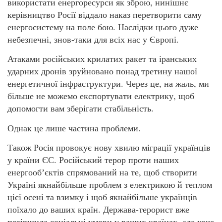
використати енергоресурси як зброю, нинішнє
керівництво Росії віддало наказ перетворити саму
енергосистему на поле бою. Наслідки цього дуже
небезпечні, знов-таки для всіх нас у Європі.
Атаками російських крилатих ракет та іранських
ударних дронів зруйновано понад третину нашої
енергетичної інфраструктури. Через це, на жаль, ми
більше не можемо експортувати електрику, щоб
допомогти вам зберігати стабільність.
Однак це лише частина проблеми.
Також Росія провокує нову хвилю міграції українців
у країни ЄС. Російський терор проти наших
енергообʼєктів спрямований на те, щоб створити
Україні якнайбільше проблем з електрикою й теплом
цієї осені та взимку і щоб якнайбільше українців
поїхало до ваших країн. Держава-терорист вже
погіршила соціальні умови у ваших країнах, але хоче