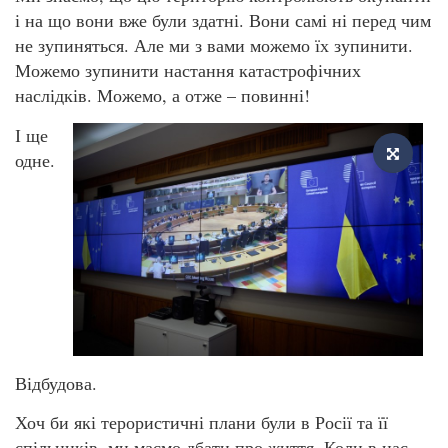
і на що вони вже були здатні. Вони самі ні перед чим
не зупиняться. Але ми з вами можемо їх зупинити.
Можемо зупинити настання катастрофічних
наслідків. Можемо, а отже – повинні!
І ще
одне.
Відбудова.
Хоч би які терористичні плани були в Росії та її
спільників, ми маємо дбати про життя. Коли в нас