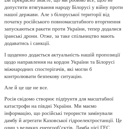
допустити втягування народу Білорусі у війну проти
нашої держави. Але з білоруської території від
початку російського повномасштабного вторгнення
запускаються ракети проти України, тепер додалися
іранські дрони. Отже, за таке спільництво мають
додаватись і санкції.
І щоденно додається актуальність нашій пропозиції
щодо направлення на кордон України та Білорусі
міжнародних спостерігачів, які могли б
контролювати безпекову ситуацію.
Але й це ще не все.
Росія свідомо створює підґрунтя для масштабної
катастрофи на півдні України. Ми маємо
інформацію, що російські терористи замінували
дамбу й агрегати Каховської гідроелектростанції. Це
один з великих енергообʼєктів. Дамба цієї ГЕС