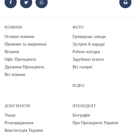
НОВИНИ
ФОТО
Останні новини
Громадські заходи
Промови та звернення
Зустрічі й наради
Вiтання
Робочі поїздки
Офіс Президента
Зарубіжні візити
Дружина Президента
Всі галереї
Всі новини
ВІДЕО
ДОКУМЕНТИ
ПРЕЗИДЕНТ
Укази
Біографія
Розпорядження
Про Президента України
Конституція України