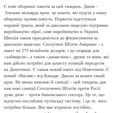
Є нові оборонні пакети за цей тиждень. Данія –
близько мільярда крон, це кошти, які підуть у нашу
оборонну промисловість. Норвегія підготувала
перший транш, який за данською моделлю підтримає
виробництво зброї, саме виробництво в Україні.
Швеція також приєднається до фінансування за
данською моделлю. Сполучені Штати Америки – є
пакет на 275 мільйонів доларів, і це снаряди для
«хаймарсів», а також «джавеліни», дрони та міни, які
нам дійсно потрібні для захисту позицій передусім
на Донеччині. Є також новий пакет від Німеччини. Є
новий «Насамс» від Канади. Дякую за кожен такий
крок. Не менш важливі й санкції – цей тиждень дав
нам нові санкції Сполучених Штатів проти Росії,
дуже дієві – проти банківського сектору. Це те, що
відчутно послаблює путінську систему, і це те, чого
потрібно більше. Він має втрачати постійно,