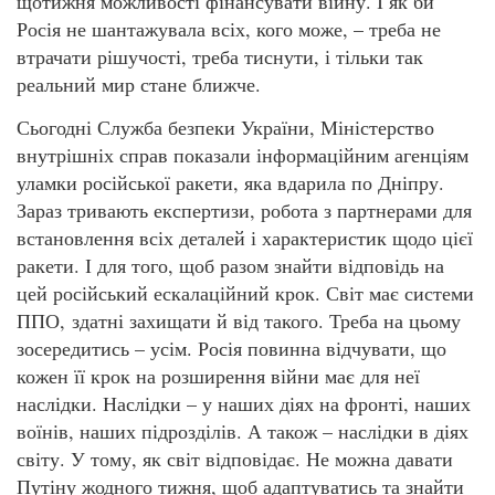
щотижня можливості фінансувати війну. І як би
Росія не шантажувала всіх, кого може, – треба не
втрачати рішучості, треба тиснути, і тільки так
реальний мир стане ближче.
Сьогодні Служба безпеки України, Міністерство
внутрішніх справ показали інформаційним агенціям
уламки російської ракети, яка вдарила по Дніпру.
Зараз тривають експертизи, робота з партнерами для
встановлення всіх деталей і характеристик щодо цієї
ракети. І для того, щоб разом знайти відповідь на
цей російський ескалаційний крок. Світ має системи
ППО, здатні захищати й від такого. Треба на цьому
зосередитись – усім. Росія повинна відчувати, що
кожен її крок на розширення війни має для неї
наслідки. Наслідки – у наших діях на фронті, наших
воїнів, наших підрозділів. А також – наслідки в діях
світу. У тому, як світ відповідає. Не можна давати
Путіну жодного тижня, щоб адаптуватись та знайти