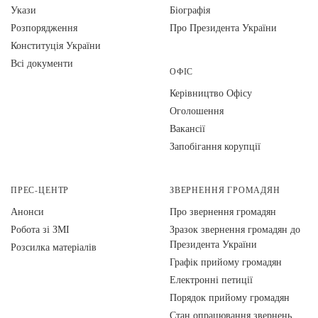
Укази
Біографія
Розпорядження
Про Президента України
Конституція України
Всі документи
ОФІС
Керівництво Офісу
Оголошення
Вакансії
Запобігання корупції
ПРЕС-ЦЕНТР
ЗВЕРНЕННЯ ГРОМАДЯН
Анонси
Про звернення громадян
Робота зі ЗМІ
Зразок звернення громадян до
Президента України
Розсилка матеріалів
Графік прийому громадян
Електронні петиції
Порядок прийому громадян
Стан опрацювання звернень