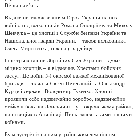
Вічна памʼять!
Відзначив також званням Героя України наших
воїнів: підполковників Романа Онопрійчу та Миколу
Шевчука – це хлопці з Служби безпеки України та
Національної гвардії України, – також полковника
Олега Мироненка, теж нацгвардійця.
І ще трьох воїнів Збройних Сил України – дуже
міцних хлопців – я відзначив Хрестами бойових
заслуг. Це воїни 5-ї окремої важкої механізованої
бригади – солдати Євген Нетесаний та Олександр
Курце і сержант Володимир Гузенко. Хлопці
проявили себе надзвичайно хоробро, надзвичайно
стійко в боях на Донеччині – у Покровському районі,
на позиціях в Андріївці. Пишаємося такими нашими
воїнами.
Була зустріч із нашим українським чемпіоном,