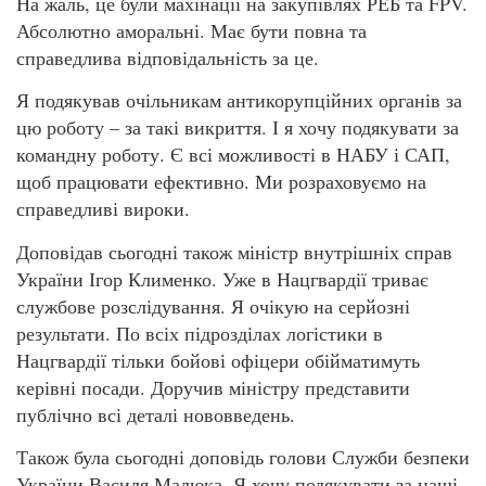
На жаль, це були махінації на закупівлях РЕБ та FPV.
Абсолютно аморальні. Має бути повна та
справедлива відповідальність за це.
Я подякував очільникам антикорупційних органів за
цю роботу – за такі викриття. І я хочу подякувати за
командну роботу. Є всі можливості в НАБУ і САП,
щоб працювати ефективно. Ми розраховуємо на
справедливі вироки.
Доповідав сьогодні також міністр внутрішніх справ
України Ігор Клименко. Уже в Нацгвардії триває
службове розслідування. Я очікую на серйозні
результати. По всіх підрозділах логістики в
Нацгвардії тільки бойові офіцери обійматимуть
керівні посади. Доручив міністру представити
публічно всі деталі нововведень.
Також була сьогодні доповідь голови Служби безпеки
України Василя Малюка. Я хочу подякувати за наші