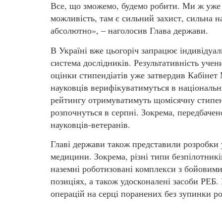
Все, що зможемо, будемо робити. Ми ж уже з
можливість, там є сильний захист, сильна на
абсолютно», – наголосив Глава держави.
В Україні вже цьогоріч запрацює індивідуа
система дослідників. Результативність уче
оцінки стипендіатів уже затвердив Кабінет
науковців верифікуватимуться в національни
рейтингу отримуватимуть щомісячну стипенд
розпочнуться в серпні. Зокрема, передбачен
науковців-ветеранів.
Главі держави також представили розробки 
медицини. Зокрема, різні типи безпілотникі
наземні роботизовані комплекси з бойовими 
позиціях, а також удосконалені засоби РЕБ
операцій на серці поранених без зупинки ро