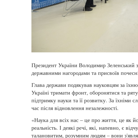
Президент України Володимир Зеленський зу
державними нагородами та присвоїв почесні
Глава держави подякував науковцям за їхню 
Україні тримати фронт, оборонятися та ряту
підтримку науки та її розвитку. За їхніми 
час після відновлення незалежності.
«Наука для всіх нас – це про життя, це як й
реальність. І деякі речі, які, напевно, є ві
талановитим, розумним людям – вони з'являю