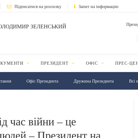
Підписатися на розсилку
Запит на інформацію
Прези
ОЛОДИМИР ЗЕЛЕНСЬКИЙ
ОКУМЕНТИ
ПРЕЗИДЕНТ
ОФІС
ПРЕС-ЦЕ
iтання
Офіс Президента
Дружина Президента
Всі 
д час війни – це
людей – Президент на