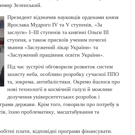
димир Зеленський.
Президент відзначив науковців орденами князя
Ярослава Мудрого IV та V ступенів, «За
заслуги» І–ІІІ ступенів та княгині Ольги ІІІ
ступеня, а також присвоїв ученим почесні
звання «Заслужений лікар України» та
«Заслужений працівник освіти України».
Під час зустрічі обговорили розвиток систем
захисту неба, особливо розробку сучасної ППО
та, зокрема, антибалістики. Окремо йшлося про
нові технології в космічній галузі й можливе
долучення університетських розробок і
грами держави. Крім того, говорили про потребу в
ів, їхню проблематику, масштабування та
робітні плати, відповідні програми фінансувати.