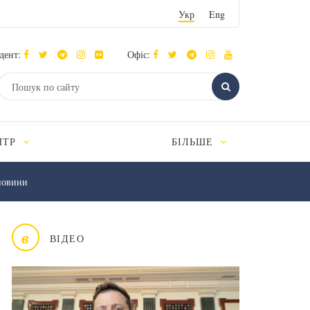
Укр
Eng
дент:
Офіс:
НТР
БІЛЬШЕ
новини
в
ВІДЕО