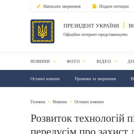
Написати звернення
Подати петицію
ПРЕЗИДЕНТ УКРАЇНИ
В
Офіційне інтернет-представництво
НОВИНИ
ФОТО
ВІДЕО
Д
Останні новини
Промови та звернення
В
Головна
Новини
Останні новини
Розвиток технологій пі
передусім про захист 