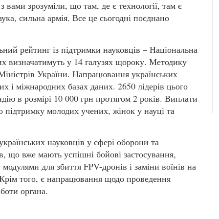
 вами зрозуміли, що там, де є технології, там є
ука, сильна армія. Все це сьогодні поєднано
льний рейтинг із підтримки науковців – Національна
них визначатимуть у 14 галузях щороку. Методику
 Міністрів України. Напрацювання українських
х і міжнародних базах даних. 2650 лідерів цього
ію в розмірі 10 000 грн протягом 2 років. Виплати
о підтримку молодих учених, жінок у науці та
українських науковців у сфері оборони та
в, що вже мають успішні бойові застосування,
модулями для збиття FPV-дронів і заміни воїнів на
. Крім того, є напрацювання щодо проведення
боти органа.