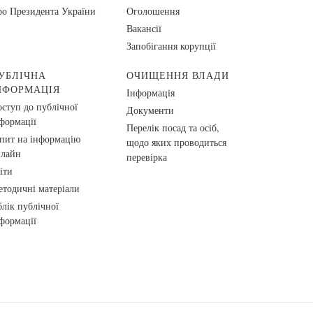
о Президента України
Оголошення
Вакансії
Запобігання корупції
УБЛІЧНА
ОЧИЩЕННЯ ВЛАДИ
НФОРМАЦІЯ
Інформація
ступ до публічної
Документи
формації
Перелік посад та осіб,
пит на інформацію
щодо яких проводиться
нлайн
перевірка
іти
тодичні матеріали
лік публічної
формації