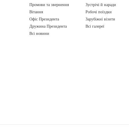
Промови та звернення
Зустрічі й наради
Вiтання
Робочі поїздки
Офіс Президента
Зарубіжні візити
Дружина Президента
Всі галереї
Всі новини