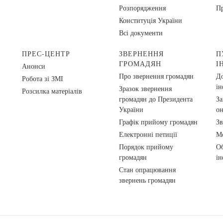
Розпорядження
Пр
Конституція України
Всі документи
ПРЕС-ЦЕНТР
ЗВЕРНЕННЯ
П
ГРОМАДЯН
І
Анонси
Про звернення громадян
До
Робота зі ЗМІ
ін
Зразок звернення
Розсилка матеріалів
громадян до Президента
За
України
о
Графік прийому громадян
Зв
Електронні петиції
Ме
Порядок прийому
Об
громадян
ін
Стан опрацювання
звернень громадян