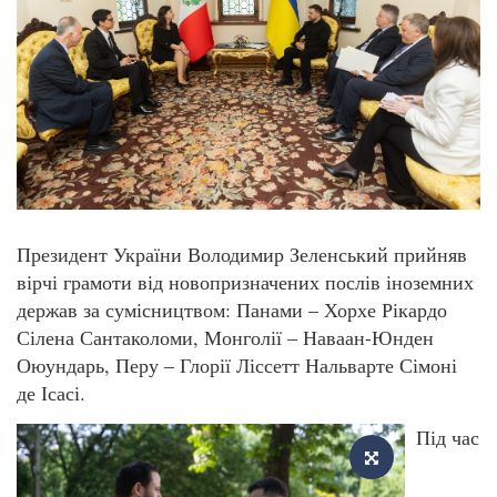
Президент України Володимир Зеленський прийняв
вірчі грамоти від новопризначених послів іноземних
держав за сумісництвом: Панами – Хорхе Рікардо
Сілена Сантаколоми, Монголії – Наваан-Юнден
Оюундарь, Перу – Глорії Ліссетт Нальварте Сімоні
де Ісасі.
Під час