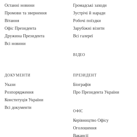
Останні новини
Громадські заходи
Промови та звернення
Зустрічі й наради
Вiтання
Робочі поїздки
Офіс Президента
Зарубіжні візити
Дружина Президента
Всі галереї
Всі новини
ВІДЕО
ДОКУМЕНТИ
ПРЕЗИДЕНТ
Укази
Біографія
Розпорядження
Про Президента України
Конституція України
Всі документи
ОФІС
Керівництво Офісу
Оголошення
Вакансії