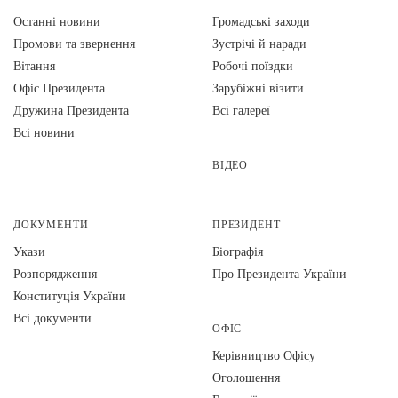
Останні новини
Громадські заходи
Промови та звернення
Зустрічі й наради
Вiтання
Робочі поїздки
Офіс Президента
Зарубіжні візити
Дружина Президента
Всі галереї
Всі новини
ВІДЕО
ДОКУМЕНТИ
ПРЕЗИДЕНТ
Укази
Біографія
Розпорядження
Про Президента України
Конституція України
Всі документи
ОФІС
Керівництво Офісу
Оголошення