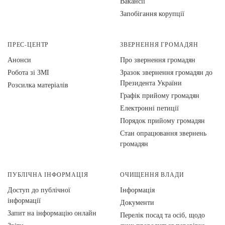
Вакансії
Запобігання корупції
ПРЕС-ЦЕНТР
ЗВЕРНЕННЯ ГРОМАДЯН
Анонси
Про звернення громадян
Робота зі ЗМІ
Зразок звернення громадян до
Президента України
Розсилка матеріалів
Графік прийому громадян
Електронні петиції
Порядок прийому громадян
Стан опрацювання звернень
громадян
ПУБЛІЧНА ІНФОРМАЦІЯ
ОЧИЩЕННЯ ВЛАДИ
Доступ до публічної
Інформація
інформації
Документи
Запит на інформацію онлайн
Перелік посад та осіб, щодо